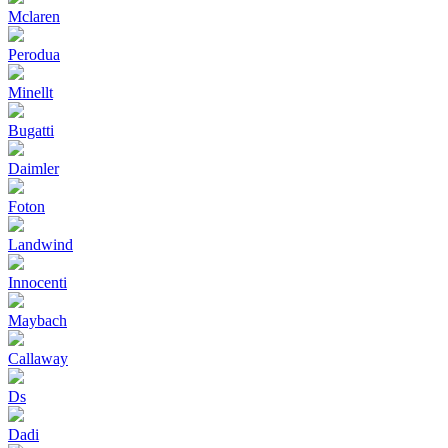
Mclaren
Perodua
Minellt
Bugatti
Daimler
Foton
Landwind
Innocenti
Maybach
Callaway
Ds
Dadi