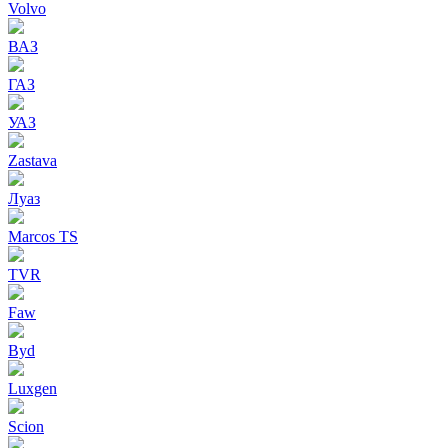
Volvo
ВАЗ
ГАЗ
УАЗ
Zastava
Луаз
Marcos TS
TVR
Faw
Byd
Luxgen
Scion