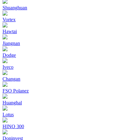
Shuanghuan
Vortex
Hawtai
Jiangnan
Dodge
Iveco
Changan
FSO Polanez
Huanghal
Lotus
HINO 300
Doninvest