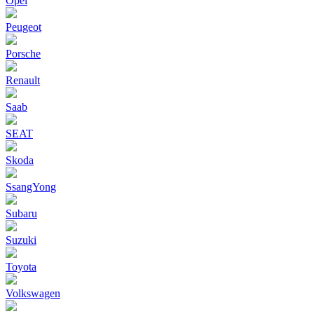
Opel
Peugeot
Porsche
Renault
Saab
SEAT
Skoda
SsangYong
Subaru
Suzuki
Toyota
Volkswagen