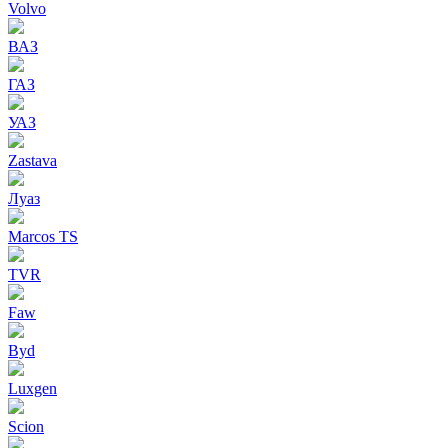
Volvo
ВАЗ
ГАЗ
УАЗ
Zastava
Луаз
Marcos TS
TVR
Faw
Byd
Luxgen
Scion