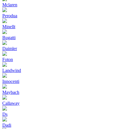
Mclaren
Perodua
Minellt
Bugatti
Daimler
Foton
Landwind
Innocenti
Maybach
Callaway
Ds
Dadi