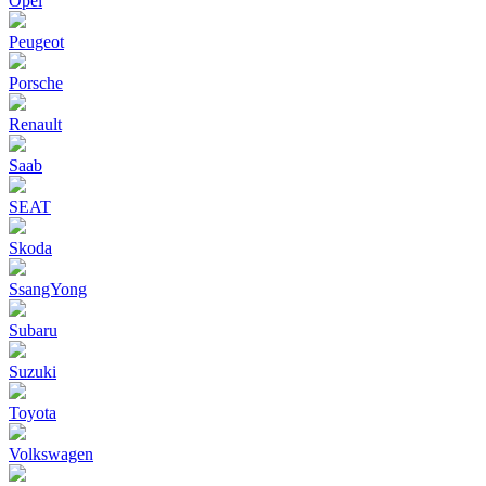
Opel
Peugeot
Porsche
Renault
Saab
SEAT
Skoda
SsangYong
Subaru
Suzuki
Toyota
Volkswagen