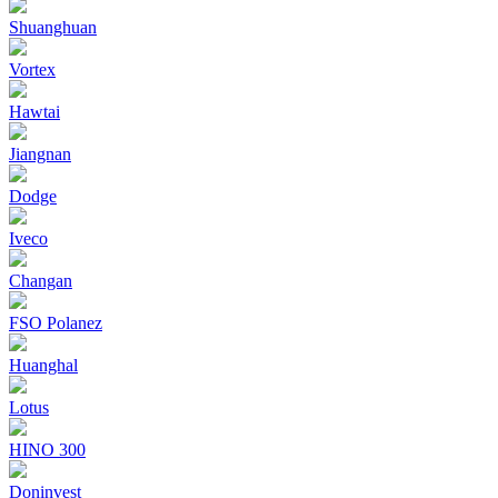
Shuanghuan
Vortex
Hawtai
Jiangnan
Dodge
Iveco
Changan
FSO Polanez
Huanghal
Lotus
HINO 300
Doninvest