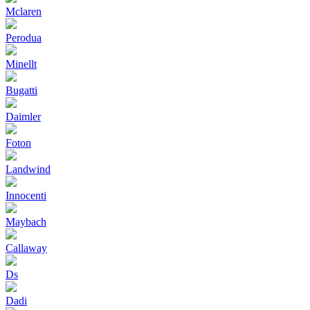
Mclaren
Perodua
Minellt
Bugatti
Daimler
Foton
Landwind
Innocenti
Maybach
Callaway
Ds
Dadi