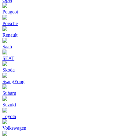
Opel
Peugeot
Porsche
Renault
Saab
SEAT
Skoda
SsangYong
Subaru
Suzuki
Toyota
Volkswagen