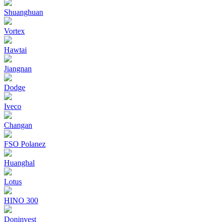
Shuanghuan
Vortex
Hawtai
Jiangnan
Dodge
Iveco
Changan
FSO Polanez
Huanghal
Lotus
HINO 300
Doninvest