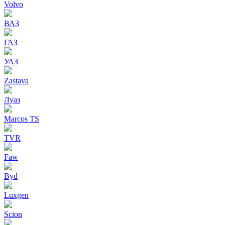
Volvo
ВАЗ
ГАЗ
УАЗ
Zastava
Луаз
Marcos TS
TVR
Faw
Byd
Luxgen
Scion