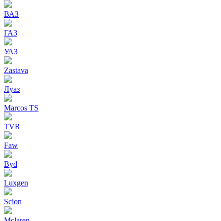
ВАЗ
ГАЗ
УАЗ
Zastava
Луаз
Marcos TS
TVR
Faw
Byd
Luxgen
Scion
Mclaren