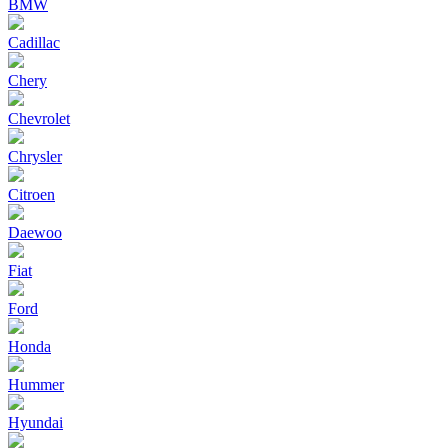
BMW
Cadillac
Chery
Chevrolet
Chrysler
Citroen
Daewoo
Fiat
Ford
Honda
Hummer
Hyundai