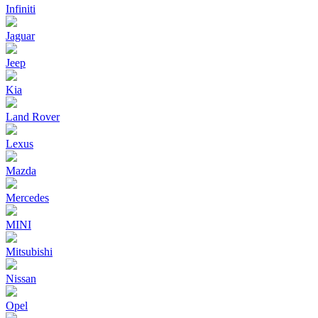
Infiniti
Jaguar
Jeep
Kia
Land Rover
Lexus
Mazda
Mercedes
MINI
Mitsubishi
Nissan
Opel