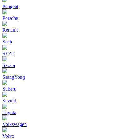
Peugeot
Porsche
Renault
Saab
SEAT
Skoda
SsangYong
Subaru
Suzuki
Toyota
Volkswagen
Volvo