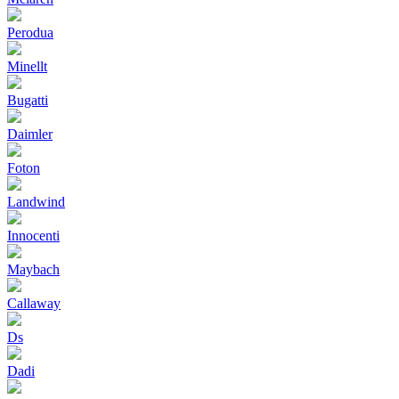
Perodua
Minellt
Bugatti
Daimler
Foton
Landwind
Innocenti
Maybach
Callaway
Ds
Dadi