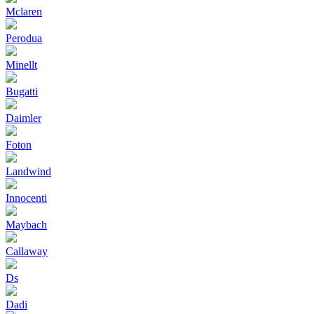
Mclaren
Perodua
Minellt
Bugatti
Daimler
Foton
Landwind
Innocenti
Maybach
Callaway
Ds
Dadi