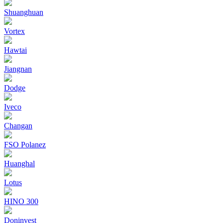
Shuanghuan
Vortex
Hawtai
Jiangnan
Dodge
Iveco
Changan
FSO Polanez
Huanghal
Lotus
HINO 300
Doninvest