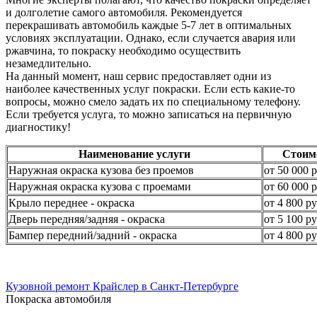
и долголетие самого автомобиля. Рекомендуется
перекрашивать автомобиль каждые 5-7 лет в оптимальных
условиях эксплуатации. Однако, если случается авария или
ржавчина, то покраску необходимо осуществить
незамедлительно.
На данный момент, наш сервис предоставляет одни из
наиболее качественных услуг покраски. Если есть какие-то
вопросы, можно смело задать их по специальному телефону.
Если требуется услуга, то можно записаться на первичную
диагностику!
Наименование услуги
Стоим
Наружная окраска кузова без проемов
от 50 000 р
Наружная окраска кузова с проемами
от 60 000 р
Крыло переднее - окраска
от 4 800 ру
Дверь передняя/задняя - окраска
от 5 100 ру
Бампер передний/задний - окраска
от 4 800 ру
Кузовной ремонт Крайслер в Санкт-Петербурге
Покраска автомобиля