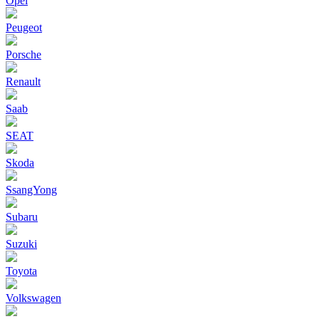
Opel
Peugeot
Porsche
Renault
Saab
SEAT
Skoda
SsangYong
Subaru
Suzuki
Toyota
Volkswagen