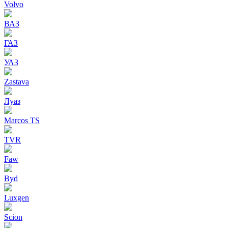
Volvo
ВАЗ
ГАЗ
УАЗ
Zastava
Луаз
Marcos TS
TVR
Faw
Byd
Luxgen
Scion