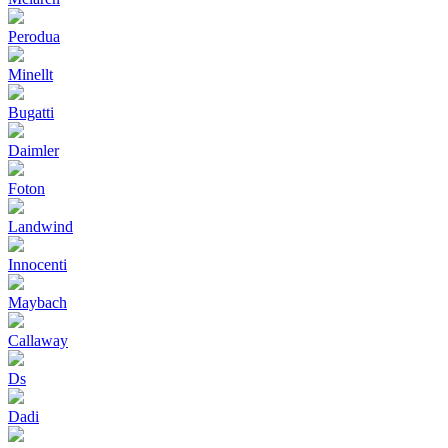
Perodua
Minellt
Bugatti
Daimler
Foton
Landwind
Innocenti
Maybach
Callaway
Ds
Dadi