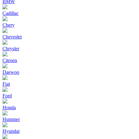
BMW
Cadillac
Chery
Chevrolet
Chrysler
Citroen
Daewoo
Fiat
Ford
Honda
Hummer
Hyundai