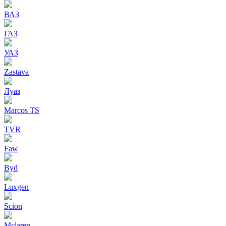
ВАЗ
ГАЗ
УАЗ
Zastava
Луаз
Marcos TS
TVR
Faw
Byd
Luxgen
Scion
Mclaren