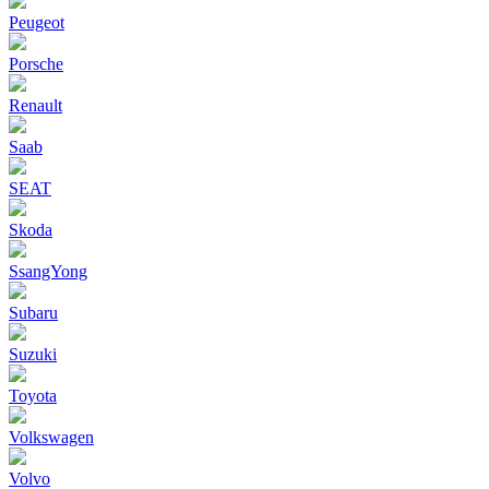
Peugeot
Porsche
Renault
Saab
SEAT
Skoda
SsangYong
Subaru
Suzuki
Toyota
Volkswagen
Volvo