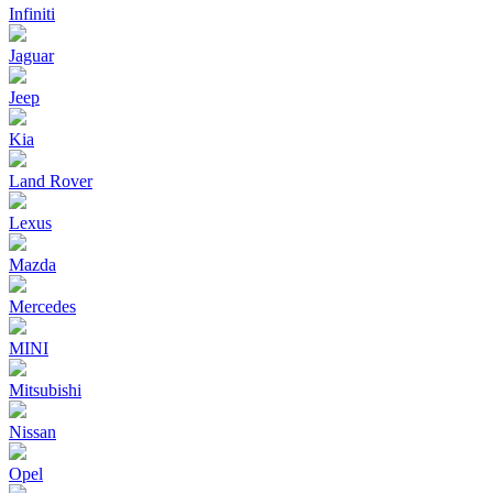
Infiniti
Jaguar
Jeep
Kia
Land Rover
Lexus
Mazda
Mercedes
MINI
Mitsubishi
Nissan
Opel