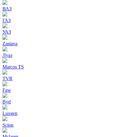
ВАЗ
ГАЗ
УАЗ
Zastava
Луаз
Marcos TS
TVR
Faw
Byd
Luxgen
Scion
Mclaren