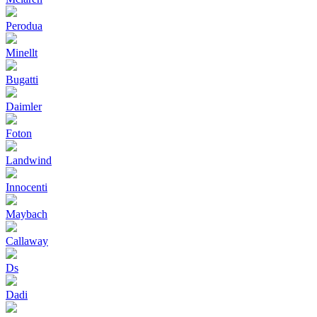
Perodua
Minellt
Bugatti
Daimler
Foton
Landwind
Innocenti
Maybach
Callaway
Ds
Dadi