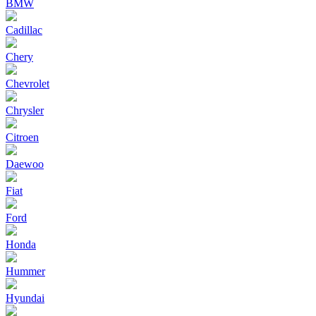
BMW
Cadillac
Chery
Chevrolet
Chrysler
Citroen
Daewoo
Fiat
Ford
Honda
Hummer
Hyundai