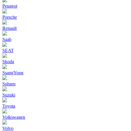
Peugeot
Porsche
Renault
Saab
SEAT
Skoda
SsangYong
Subaru
Suzuki
Toyota
Volkswagen
Volvo