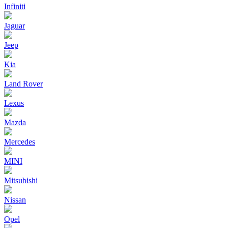
Infiniti
Jaguar
Jeep
Kia
Land Rover
Lexus
Mazda
Mercedes
MINI
Mitsubishi
Nissan
Opel