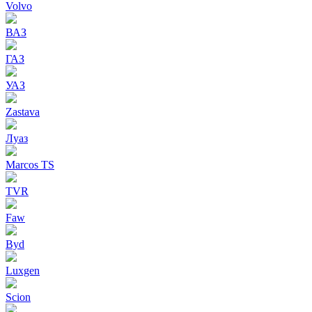
Volvo
ВАЗ
ГАЗ
УАЗ
Zastava
Луаз
Marcos TS
TVR
Faw
Byd
Luxgen
Scion