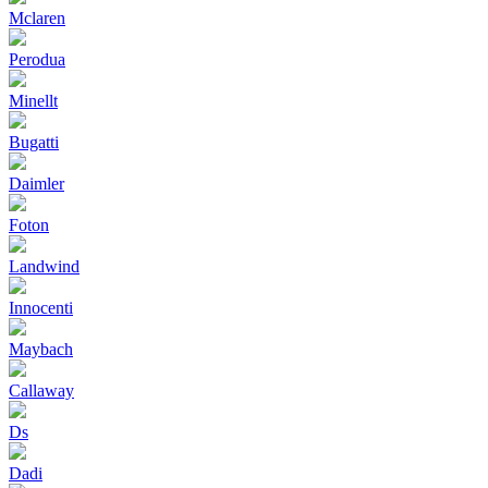
Mclaren
Perodua
Minellt
Bugatti
Daimler
Foton
Landwind
Innocenti
Maybach
Callaway
Ds
Dadi