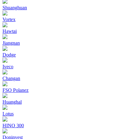
Shuanghuan
Vortex
Hawtai
Jiangnan
Dodge
Iveco
Changan
FSO Polanez
Huanghal
Lotus
HINO 300
Doninvest