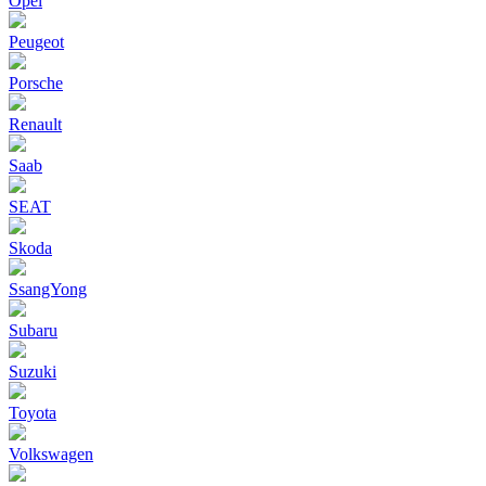
Opel
Peugeot
Porsche
Renault
Saab
SEAT
Skoda
SsangYong
Subaru
Suzuki
Toyota
Volkswagen