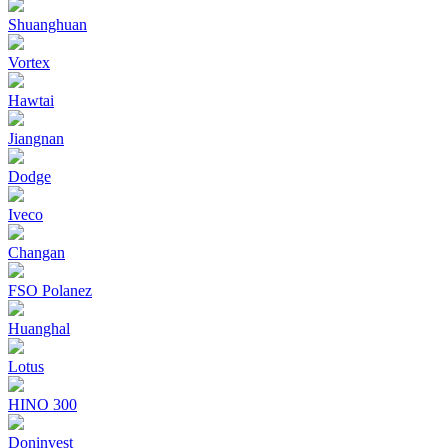
Shuanghuan
Vortex
Hawtai
Jiangnan
Dodge
Iveco
Changan
FSO Polanez
Huanghal
Lotus
HINO 300
Doninvest