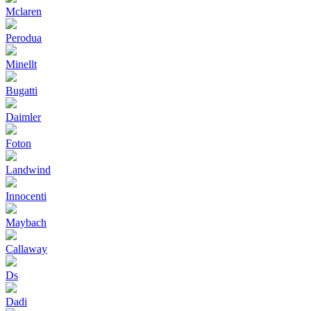
Mclaren
Perodua
Minellt
Bugatti
Daimler
Foton
Landwind
Innocenti
Maybach
Callaway
Ds
Dadi