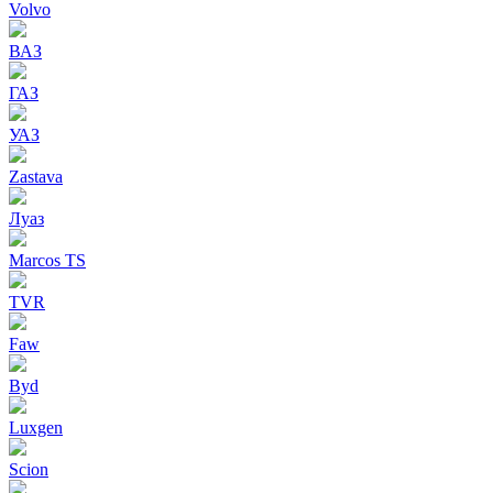
Volvo
ВАЗ
ГАЗ
УАЗ
Zastava
Луаз
Marcos TS
TVR
Faw
Byd
Luxgen
Scion