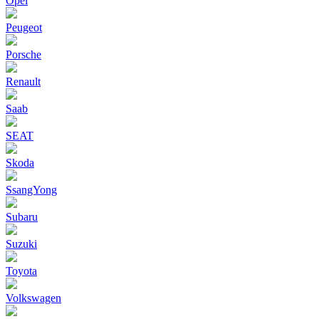
Opel
Peugeot
Porsche
Renault
Saab
SEAT
Skoda
SsangYong
Subaru
Suzuki
Toyota
Volkswagen