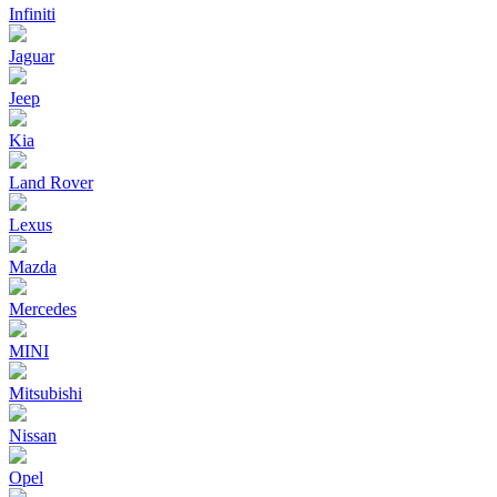
Infiniti
Jaguar
Jeep
Kia
Land Rover
Lexus
Mazda
Mercedes
MINI
Mitsubishi
Nissan
Opel