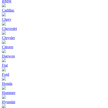
BMW
Cadillac
Chery
Chevrolet
Chrysler
Citroen
Daewoo
Fiat
Ford
Honda
Hummer
Hyundai