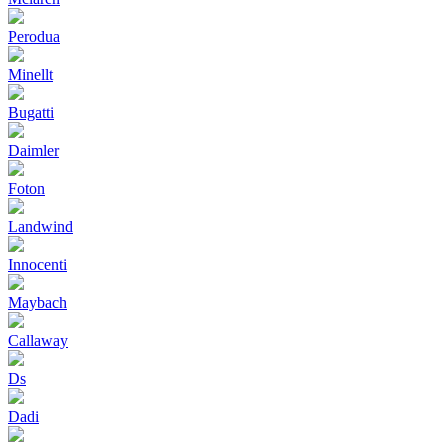
Perodua
Minellt
Bugatti
Daimler
Foton
Landwind
Innocenti
Maybach
Callaway
Ds
Dadi