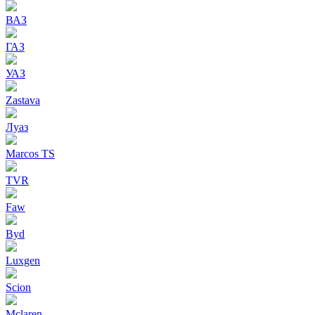
ВАЗ
ГАЗ
УАЗ
Zastava
Луаз
Marcos TS
TVR
Faw
Byd
Luxgen
Scion
Mclaren