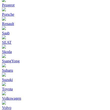
Peugeot
Porsche
Renault
Saab
SEAT
Skoda
SsangYong
Subaru
Suzuki
Toyota
Volkswagen
Volvo