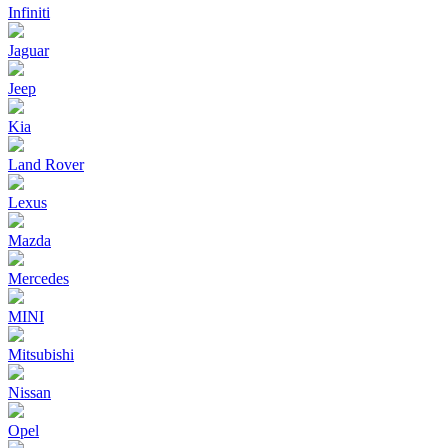
Infiniti
Jaguar
Jeep
Kia
Land Rover
Lexus
Mazda
Mercedes
MINI
Mitsubishi
Nissan
Opel