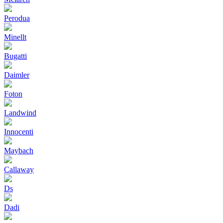
Perodua
Minellt
Bugatti
Daimler
Foton
Landwind
Innocenti
Maybach
Callaway
Ds
Dadi