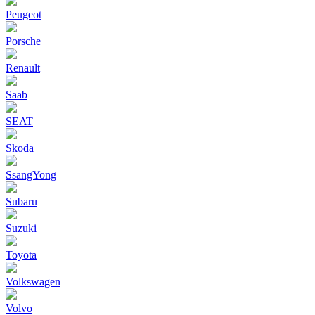
Peugeot
Porsche
Renault
Saab
SEAT
Skoda
SsangYong
Subaru
Suzuki
Toyota
Volkswagen
Volvo