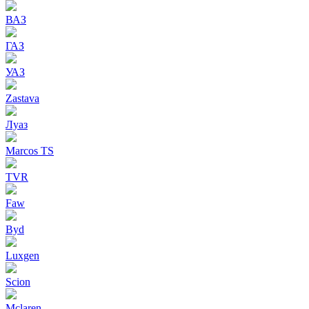
ВАЗ
ГАЗ
УАЗ
Zastava
Луаз
Marcos TS
TVR
Faw
Byd
Luxgen
Scion
Mclaren