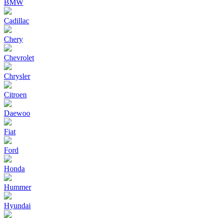
BMW
Cadillac
Chery
Chevrolet
Chrysler
Citroen
Daewoo
Fiat
Ford
Honda
Hummer
Hyundai