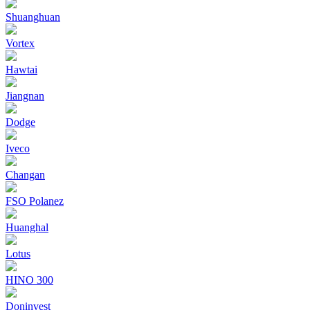
Shuanghuan
Vortex
Hawtai
Jiangnan
Dodge
Iveco
Changan
FSO Polanez
Huanghal
Lotus
HINO 300
Doninvest