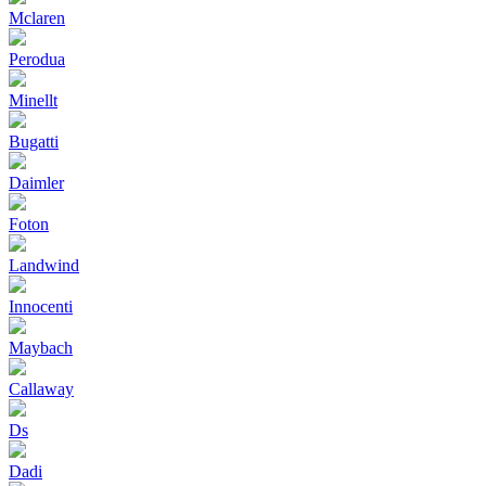
Mclaren
Perodua
Minellt
Bugatti
Daimler
Foton
Landwind
Innocenti
Maybach
Callaway
Ds
Dadi