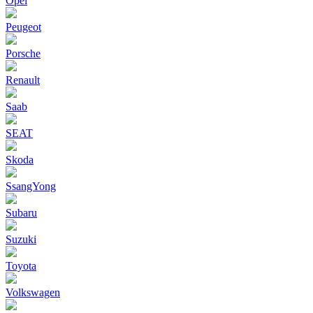
Opel
Peugeot
Porsche
Renault
Saab
SEAT
Skoda
SsangYong
Subaru
Suzuki
Toyota
Volkswagen