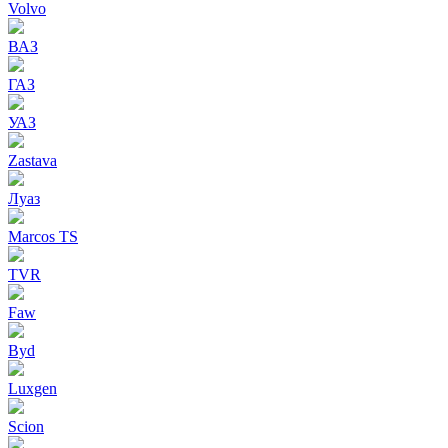
Volvo
ВАЗ
ГАЗ
УАЗ
Zastava
Луаз
Marcos TS
TVR
Faw
Byd
Luxgen
Scion