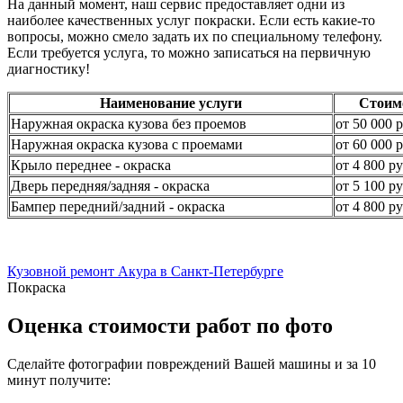
На данный момент, наш сервис предоставляет одни из
наиболее качественных услуг покраски. Если есть какие-то
вопросы, можно смело задать их по специальному телефону.
Если требуется услуга, то можно записаться на первичную
диагностику!
Наименование услуги
Стоим
Наружная окраска кузова без проемов
от 50 000 р
Наружная окраска кузова с проемами
от 60 000 р
Крыло переднее - окраска
от 4 800 ру
Дверь передняя/задняя - окраска
от 5 100 ру
Бампер передний/задний - окраска
от 4 800 ру
Кузовной ремонт Акура в Санкт-Петербурге
Покраска
Оценка стоимости работ по фото
Сделайте фотографии повреждений Вашей машины и за
10
минут
получите: