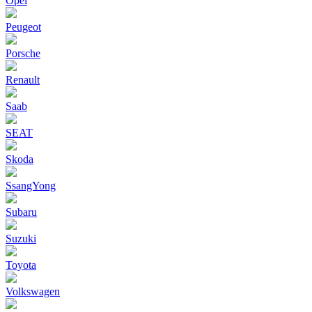
Opel
Peugeot
Porsche
Renault
Saab
SEAT
Skoda
SsangYong
Subaru
Suzuki
Toyota
Volkswagen