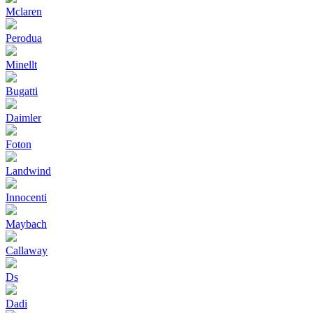
Mclaren
Perodua
Minellt
Bugatti
Daimler
Foton
Landwind
Innocenti
Maybach
Callaway
Ds
Dadi