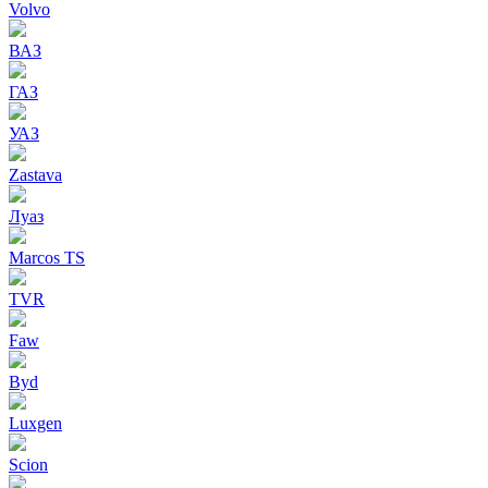
Volvo
ВАЗ
ГАЗ
УАЗ
Zastava
Луаз
Marcos TS
TVR
Faw
Byd
Luxgen
Scion