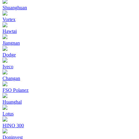
Shuanghuan
Vortex
Hawtai
Jiangnan
Dodge
Iveco
Changan
FSO Polanez
Huanghal
Lotus
HINO 300
Doninvest