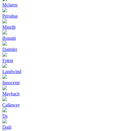
Mclaren
Perodua
Minellt
Bugatti
Daimler
Foton
Landwind
Innocenti
Maybach
Callaway
Ds
Dadi