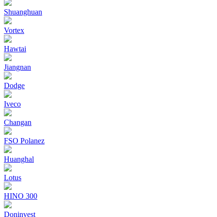
Shuanghuan
Vortex
Hawtai
Jiangnan
Dodge
Iveco
Changan
FSO Polanez
Huanghal
Lotus
HINO 300
Doninvest