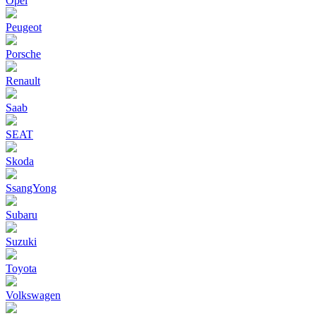
Opel
Peugeot
Porsche
Renault
Saab
SEAT
Skoda
SsangYong
Subaru
Suzuki
Toyota
Volkswagen