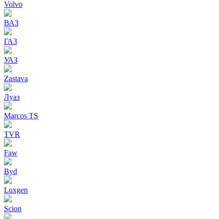
Volvo
ВАЗ
ГАЗ
УАЗ
Zastava
Луаз
Marcos TS
TVR
Faw
Byd
Luxgen
Scion