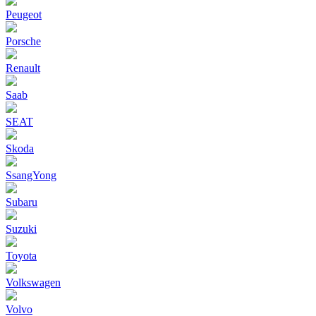
Peugeot
Porsche
Renault
Saab
SEAT
Skoda
SsangYong
Subaru
Suzuki
Toyota
Volkswagen
Volvo