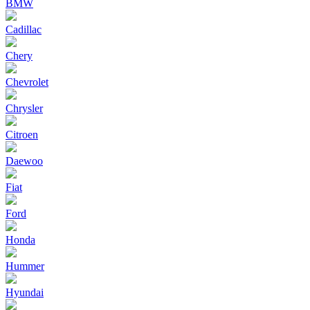
BMW
Cadillac
Chery
Chevrolet
Chrysler
Citroen
Daewoo
Fiat
Ford
Honda
Hummer
Hyundai