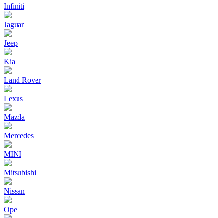
Infiniti
Jaguar
Jeep
Kia
Land Rover
Lexus
Mazda
Mercedes
MINI
Mitsubishi
Nissan
Opel