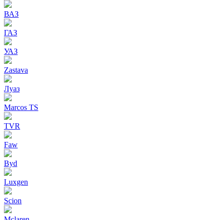
ВАЗ
ГАЗ
УАЗ
Zastava
Луаз
Marcos TS
TVR
Faw
Byd
Luxgen
Scion
Mclaren