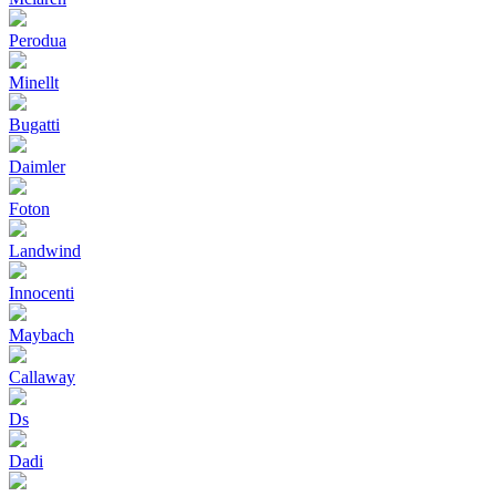
Perodua
Minellt
Bugatti
Daimler
Foton
Landwind
Innocenti
Maybach
Callaway
Ds
Dadi