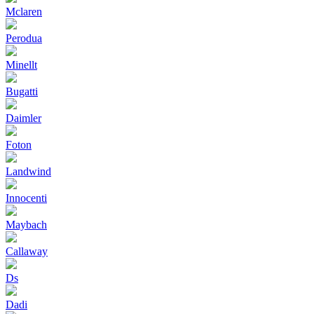
Mclaren
Perodua
Minellt
Bugatti
Daimler
Foton
Landwind
Innocenti
Maybach
Callaway
Ds
Dadi