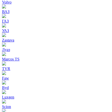
Volvo
ВАЗ
ГАЗ
УАЗ
Zastava
Луаз
Marcos TS
TVR
Faw
Byd
Luxgen
Scion