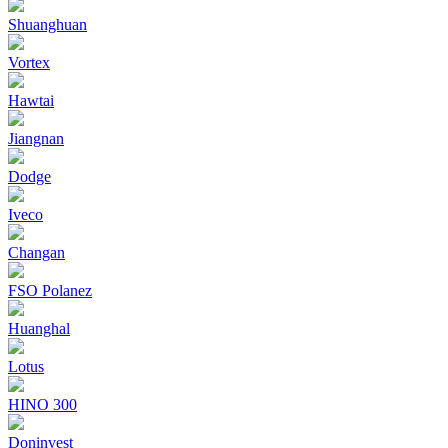
Shuanghuan
Vortex
Hawtai
Jiangnan
Dodge
Iveco
Changan
FSO Polanez
Huanghal
Lotus
HINO 300
Doninvest