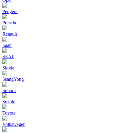
Opel
Peugeot
Porsche
Renault
Saab
SEAT
Skoda
SsangYong
Subaru
Suzuki
Toyota
Volkswagen