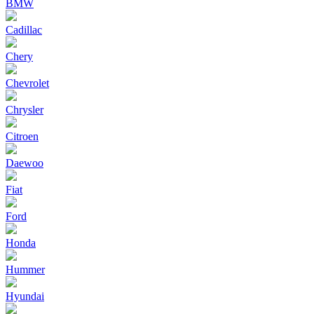
BMW
Cadillac
Chery
Chevrolet
Chrysler
Citroen
Daewoo
Fiat
Ford
Honda
Hummer
Hyundai