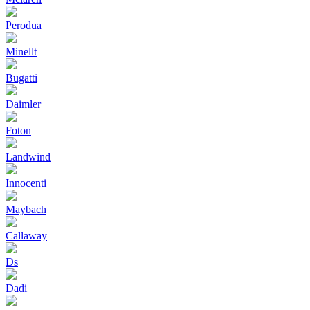
Perodua
Minellt
Bugatti
Daimler
Foton
Landwind
Innocenti
Maybach
Callaway
Ds
Dadi