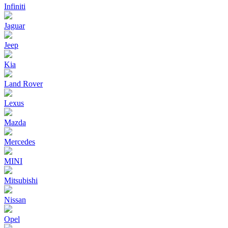
Infiniti
Jaguar
Jeep
Kia
Land Rover
Lexus
Mazda
Mercedes
MINI
Mitsubishi
Nissan
Opel