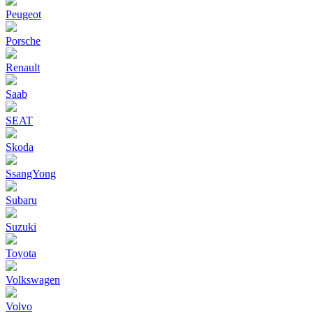
Peugeot
Porsche
Renault
Saab
SEAT
Skoda
SsangYong
Subaru
Suzuki
Toyota
Volkswagen
Volvo