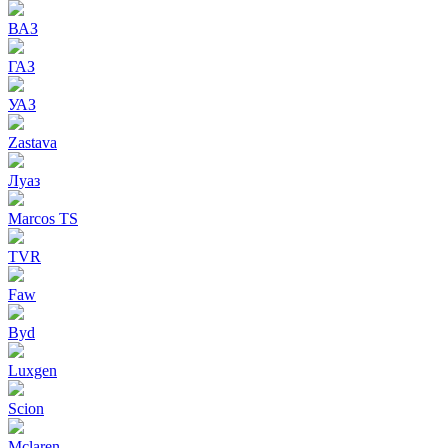
ВАЗ
ГАЗ
УАЗ
Zastava
Луаз
Marcos TS
TVR
Faw
Byd
Luxgen
Scion
Mclaren