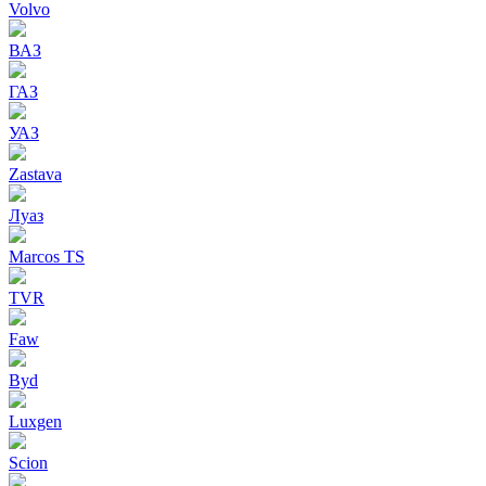
Volvo
ВАЗ
ГАЗ
УАЗ
Zastava
Луаз
Marcos TS
TVR
Faw
Byd
Luxgen
Scion