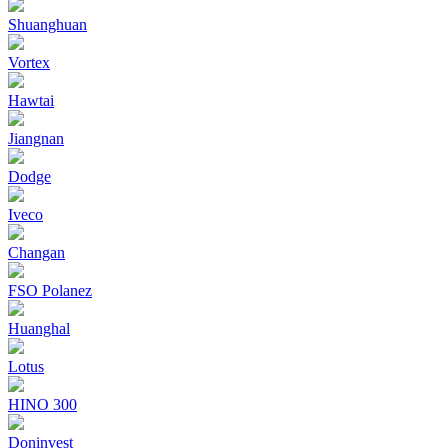
Shuanghuan
Vortex
Hawtai
Jiangnan
Dodge
Iveco
Changan
FSO Polanez
Huanghal
Lotus
HINO 300
Doninvest