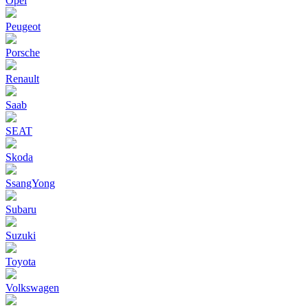
Opel
Peugeot
Porsche
Renault
Saab
SEAT
Skoda
SsangYong
Subaru
Suzuki
Toyota
Volkswagen