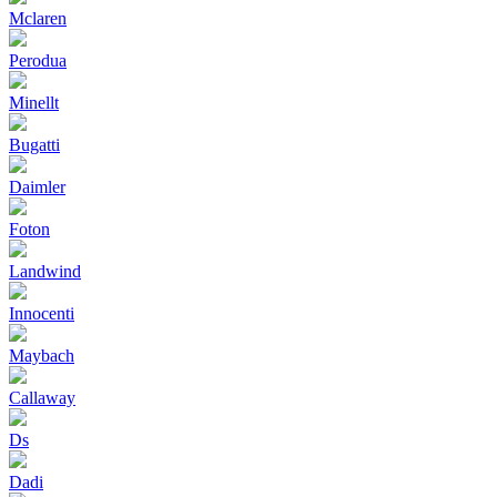
Mclaren
Perodua
Minellt
Bugatti
Daimler
Foton
Landwind
Innocenti
Maybach
Callaway
Ds
Dadi