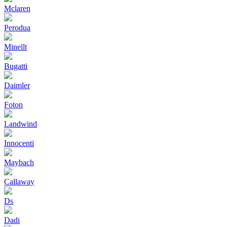
Mclaren
Perodua
Minellt
Bugatti
Daimler
Foton
Landwind
Innocenti
Maybach
Callaway
Ds
Dadi