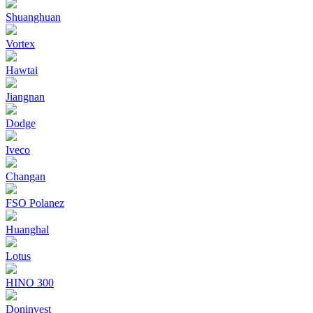
Shuanghuan
Vortex
Hawtai
Jiangnan
Dodge
Iveco
Changan
FSO Polanez
Huanghal
Lotus
HINO 300
Doninvest