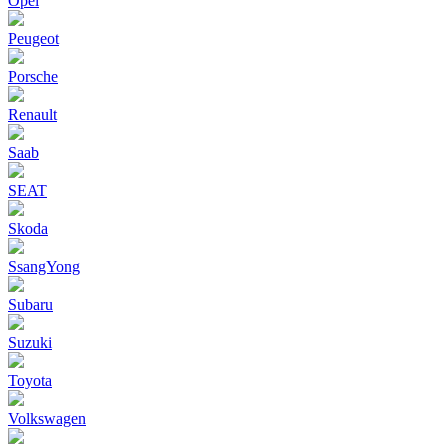
Opel
Peugeot
Porsche
Renault
Saab
SEAT
Skoda
SsangYong
Subaru
Suzuki
Toyota
Volkswagen