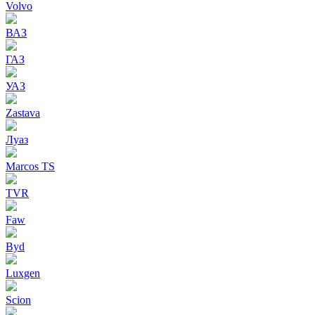
Volvo
ВАЗ
ГАЗ
УАЗ
Zastava
Луаз
Marcos TS
TVR
Faw
Byd
Luxgen
Scion