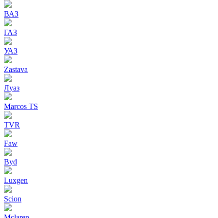
ВАЗ
ГАЗ
УАЗ
Zastava
Луаз
Marcos TS
TVR
Faw
Byd
Luxgen
Scion
Mclaren