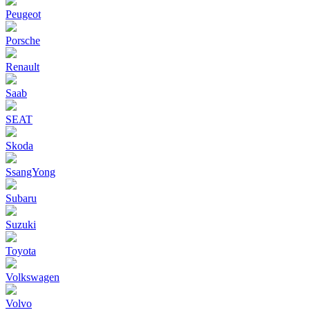
Peugeot
Porsche
Renault
Saab
SEAT
Skoda
SsangYong
Subaru
Suzuki
Toyota
Volkswagen
Volvo