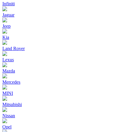
Infiniti
Jaguar
Jeep
Kia
Land Rover
Lexus
Mazda
Mercedes
MINI
Mitsubishi
Nissan
Opel