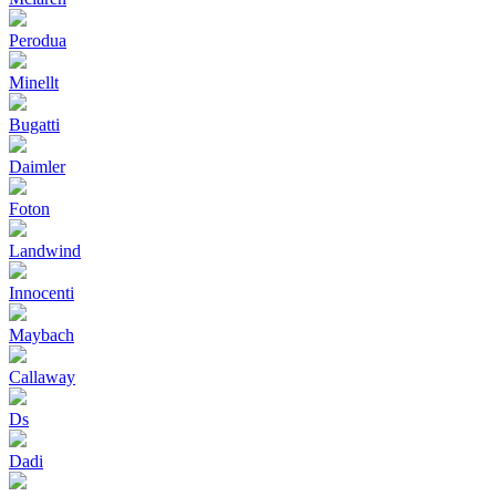
Perodua
Minellt
Bugatti
Daimler
Foton
Landwind
Innocenti
Maybach
Callaway
Ds
Dadi