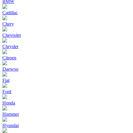
BMW
Cadillac
Chery
Chevrolet
Chrysler
Citroen
Daewoo
Fiat
Ford
Honda
Hummer
Hyundai