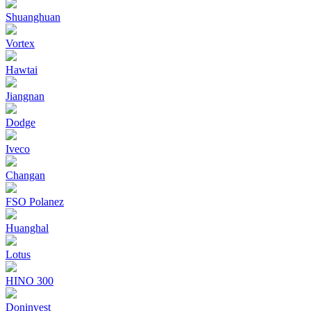
Shuanghuan
Vortex
Hawtai
Jiangnan
Dodge
Iveco
Changan
FSO Polanez
Huanghal
Lotus
HINO 300
Doninvest