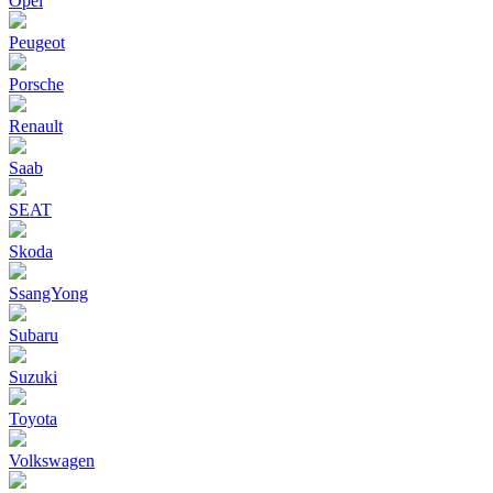
Opel
Peugeot
Porsche
Renault
Saab
SEAT
Skoda
SsangYong
Subaru
Suzuki
Toyota
Volkswagen