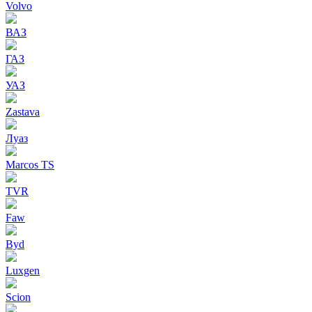
Volvo
ВАЗ
ГАЗ
УАЗ
Zastava
Луаз
Marcos TS
TVR
Faw
Byd
Luxgen
Scion