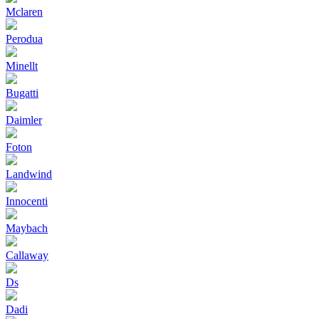
Mclaren
Perodua
Minellt
Bugatti
Daimler
Foton
Landwind
Innocenti
Maybach
Callaway
Ds
Dadi