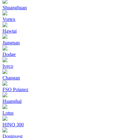
Shuanghuan
Vortex
Hawtai
Jiangnan
Dodge
Iveco
Changan
FSO Polanez
Huanghal
Lotus
HINO 300
Doninvest