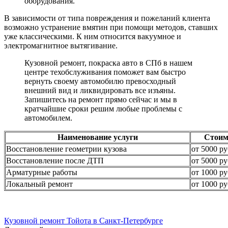
оборудования.
В зависимости от типа повреждения и пожеланий клиента
возможно устранение вмятин при помощи методов, ставших
уже классическими. К ним относится вакуумное и
электромагнитное вытягивание.
Кузовной ремонт, покраска авто в СПб в нашем
центре техобслуживания поможет вам быстро
вернуть своему автомобилю превосходный
внешний вид и ликвидировать все изъяны.
Запишитесь на ремонт прямо сейчас и мы в
кратчайшие сроки решим любые проблемы с
автомобилем.
Наименование услуги
Стоим
Восстановление геометрии кузова
от 5000 ру
Восстановление после ДТП
от 5000 ру
Арматурные работы
от 1000 ру
Локальный ремонт
от 1000 ру
Кузовной ремонт Тойота в Санкт-Петербурге