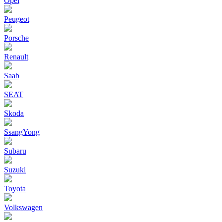
Opel
Peugeot
Porsche
Renault
Saab
SEAT
Skoda
SsangYong
Subaru
Suzuki
Toyota
Volkswagen