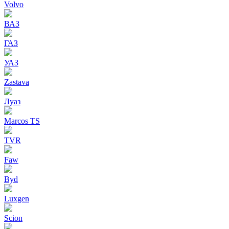
Volvo
ВАЗ
ГАЗ
УАЗ
Zastava
Луаз
Marcos TS
TVR
Faw
Byd
Luxgen
Scion