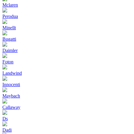
Mclaren
Perodua
Minellt
Bugatti
Daimler
Foton
Landwind
Innocenti
Maybach
Callaway
Ds
Dadi