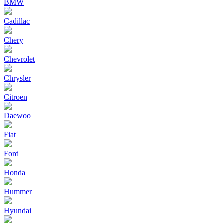
BMW
Cadillac
Chery
Chevrolet
Chrysler
Citroen
Daewoo
Fiat
Ford
Honda
Hummer
Hyundai