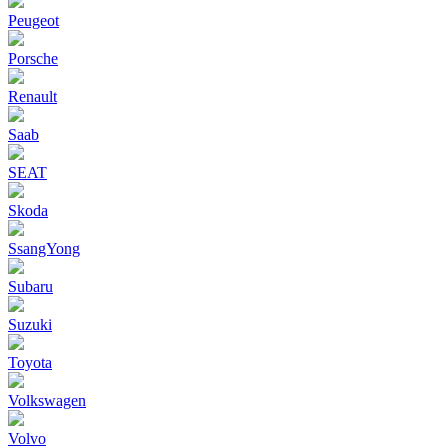
Peugeot
Porsche
Renault
Saab
SEAT
Skoda
SsangYong
Subaru
Suzuki
Toyota
Volkswagen
Volvo