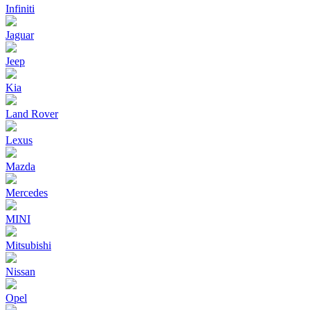
Infiniti
Jaguar
Jeep
Kia
Land Rover
Lexus
Mazda
Mercedes
MINI
Mitsubishi
Nissan
Opel