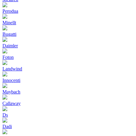
Perodua
Minellt
Bugatti
Daimler
Foton
Landwind
Innocenti
Maybach
Callaway
Ds
Dadi