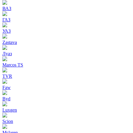
ВАЗ
ГАЗ
УАЗ
Zastava
Луаз
Marcos TS
TVR
Faw
Byd
Luxgen
Scion
Mclaren