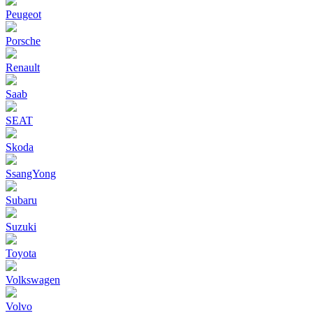
Peugeot
Porsche
Renault
Saab
SEAT
Skoda
SsangYong
Subaru
Suzuki
Toyota
Volkswagen
Volvo