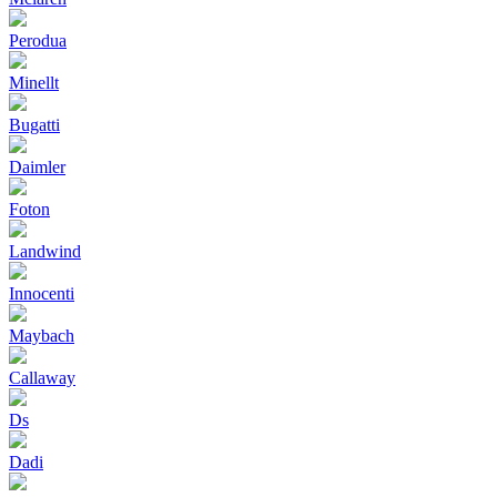
Perodua
Minellt
Bugatti
Daimler
Foton
Landwind
Innocenti
Maybach
Callaway
Ds
Dadi