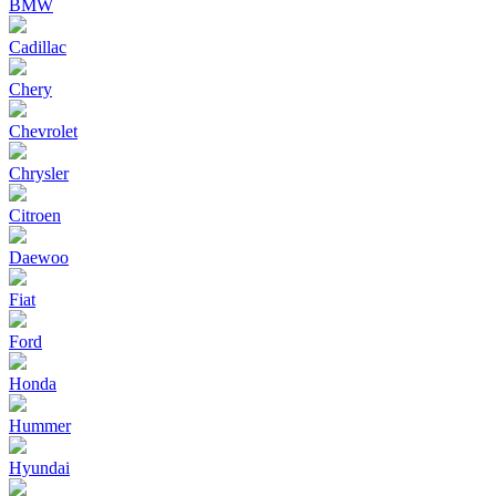
BMW
Cadillac
Chery
Chevrolet
Chrysler
Citroen
Daewoo
Fiat
Ford
Honda
Hummer
Hyundai