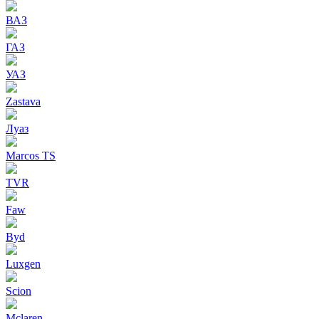
ВАЗ
ГАЗ
УАЗ
Zastava
Луаз
Marcos TS
TVR
Faw
Byd
Luxgen
Scion
Mclaren