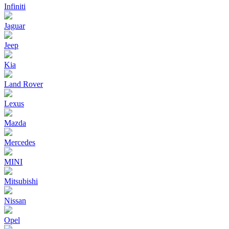
Infiniti
Jaguar
Jeep
Kia
Land Rover
Lexus
Mazda
Mercedes
MINI
Mitsubishi
Nissan
Opel