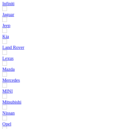
Infiniti
Jaguar
Jeep
Kia
Land Rover
Lexus
Mazda
Mercedes
MINI
Mitsubishi
Nissan
Opel