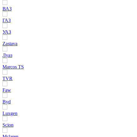
ВАЗ
ГАЗ
УАЗ
Zastava
Луаз
Marcos TS
TVR
Faw
Byd
Luxgen
Scion
Mclaren