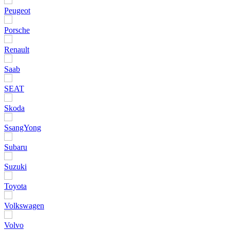
Peugeot
Porsche
Renault
Saab
SEAT
Skoda
SsangYong
Subaru
Suzuki
Toyota
Volkswagen
Volvo