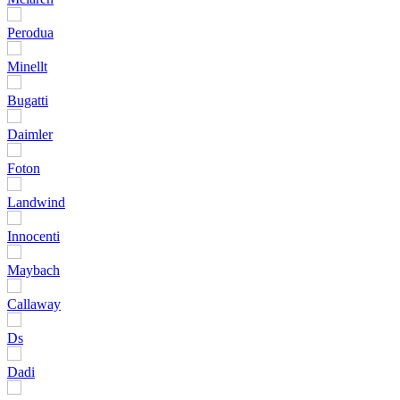
Perodua
Minellt
Bugatti
Daimler
Foton
Landwind
Innocenti
Maybach
Callaway
Ds
Dadi