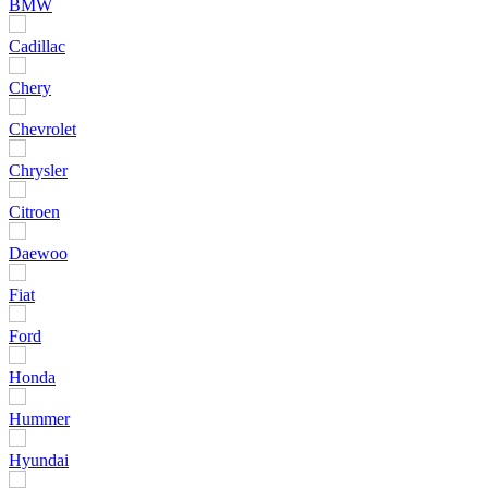
BMW
Cadillac
Chery
Chevrolet
Chrysler
Citroen
Daewoo
Fiat
Ford
Honda
Hummer
Hyundai