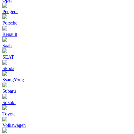
Opel
Peugeot
Porsche
Renault
Saab
SEAT
Skoda
SsangYong
Subaru
Suzuki
Toyota
Volkswagen