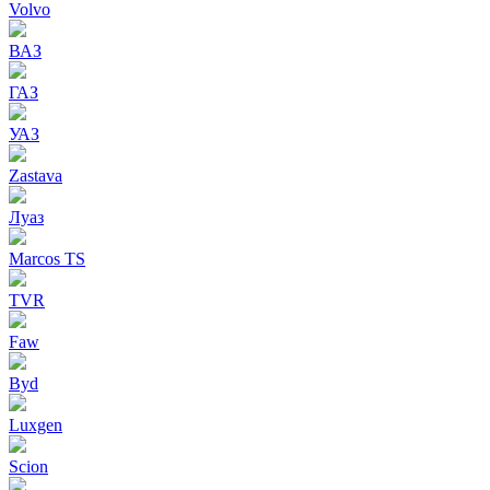
Volvo
ВАЗ
ГАЗ
УАЗ
Zastava
Луаз
Marcos TS
TVR
Faw
Byd
Luxgen
Scion