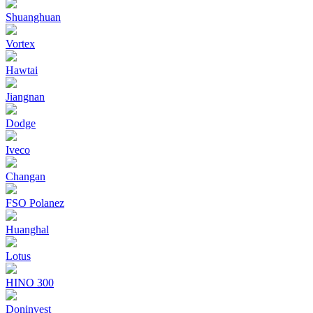
Shuanghuan
Vortex
Hawtai
Jiangnan
Dodge
Iveco
Changan
FSO Polanez
Huanghal
Lotus
HINO 300
Doninvest