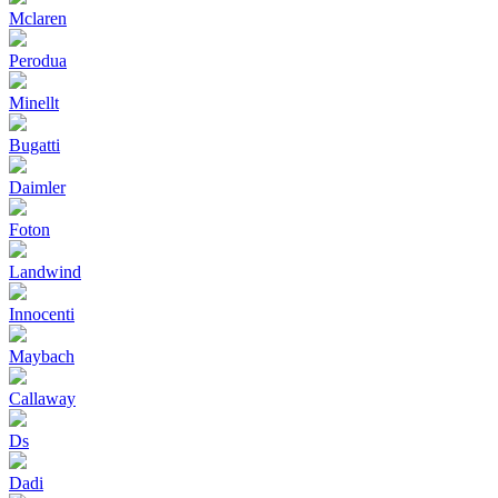
Mclaren
Perodua
Minellt
Bugatti
Daimler
Foton
Landwind
Innocenti
Maybach
Callaway
Ds
Dadi