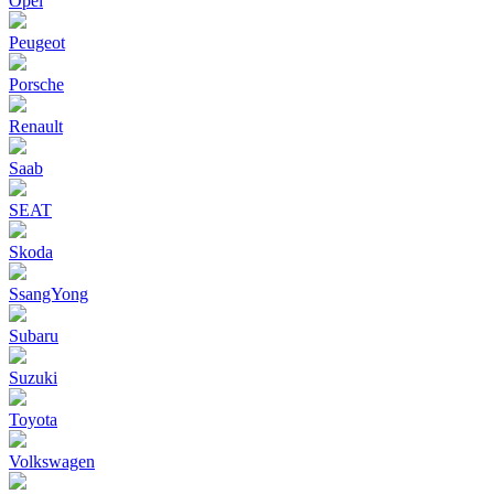
Opel
Peugeot
Porsche
Renault
Saab
SEAT
Skoda
SsangYong
Subaru
Suzuki
Toyota
Volkswagen