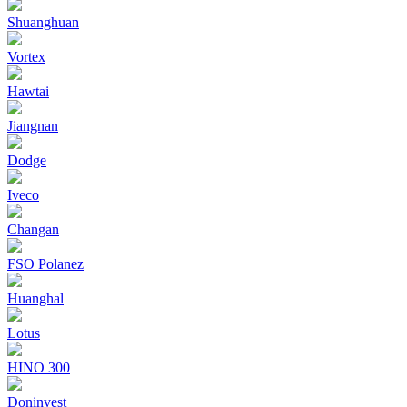
Shuanghuan
Vortex
Hawtai
Jiangnan
Dodge
Iveco
Changan
FSO Polanez
Huanghal
Lotus
HINO 300
Doninvest