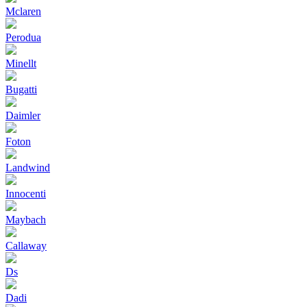
Mclaren
Perodua
Minellt
Bugatti
Daimler
Foton
Landwind
Innocenti
Maybach
Callaway
Ds
Dadi