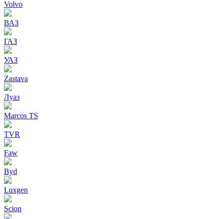
Volvo
ВАЗ
ГАЗ
УАЗ
Zastava
Луаз
Marcos TS
TVR
Faw
Byd
Luxgen
Scion