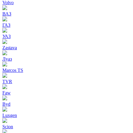
Volvo
ВАЗ
ГАЗ
УАЗ
Zastava
Луаз
Marcos TS
TVR
Faw
Byd
Luxgen
Scion