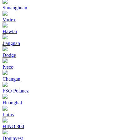
Shuanghuan
Vortex
Hawtai
Jiangnan
Dodge
Iveco
Changan
FSO Polanez
Huanghal
Lotus
HINO 300
Doninvest