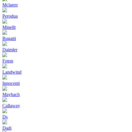
Mclaren
Perodua
Minellt
Bugatti
Daimler
Foton
Landwind
Innocenti
Maybach
Callaway
Ds
Dadi