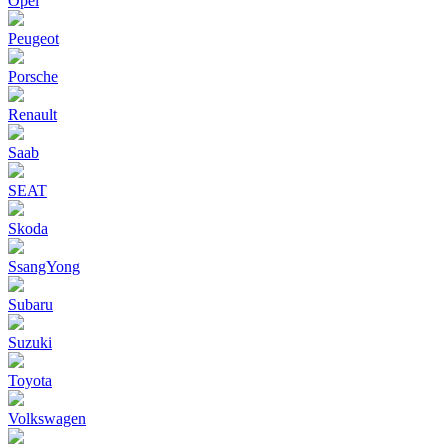
Opel
Peugeot
Porsche
Renault
Saab
SEAT
Skoda
SsangYong
Subaru
Suzuki
Toyota
Volkswagen