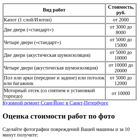
Стоимость,
Вид работ
руб.
Капот (1 слой/Изотон)
от 2000
от 3000 до
Две двери («стандарт»)
8000
от 5000 до
Четыре двери («стандарт»)
15000
от 5000 до
Две двери (акустическая шумоизоляция)
10000
от 10000 до
Четыре двери (акустическая шумоизоляция)
20000
Пол или арки (передние и задние) или потолок
от 5000 до
или багажник
12000
Моторный отсек (со снятием и установкой
от 10000
торпедо)
Кузовной ремонт СсангЙонг в Санкт-Петербурге
Оценка стоимости работ по фото
Сделайте фотографии повреждений Вашей машины и за
10
минут
получите: