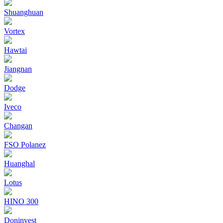
Shuanghuan
Vortex
Hawtai
Jiangnan
Dodge
Iveco
Changan
FSO Polanez
Huanghal
Lotus
HINO 300
Doninvest