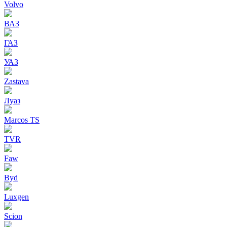
Volvo
ВАЗ
ГАЗ
УАЗ
Zastava
Луаз
Marcos TS
TVR
Faw
Byd
Luxgen
Scion