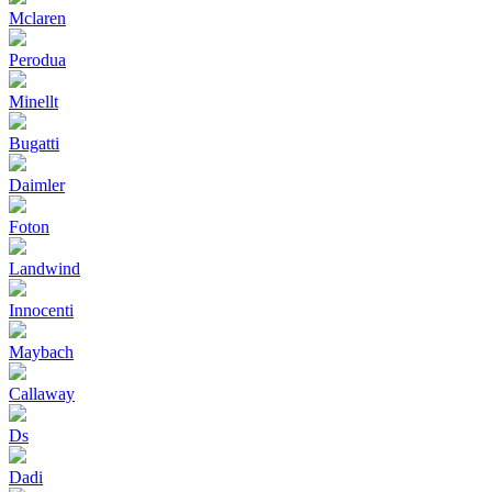
Mclaren
Perodua
Minellt
Bugatti
Daimler
Foton
Landwind
Innocenti
Maybach
Callaway
Ds
Dadi