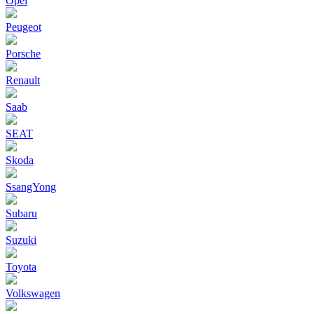
Opel
Peugeot
Porsche
Renault
Saab
SEAT
Skoda
SsangYong
Subaru
Suzuki
Toyota
Volkswagen