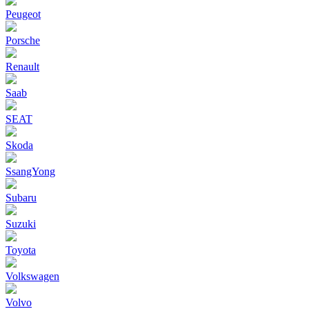
Peugeot
Porsche
Renault
Saab
SEAT
Skoda
SsangYong
Subaru
Suzuki
Toyota
Volkswagen
Volvo