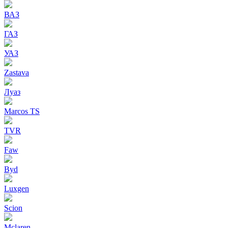
ВАЗ
ГАЗ
УАЗ
Zastava
Луаз
Marcos TS
TVR
Faw
Byd
Luxgen
Scion
Mclaren