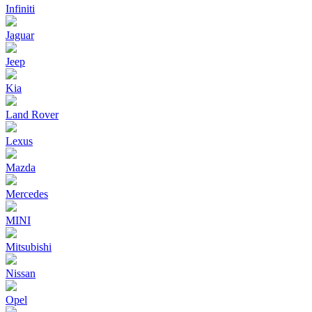
Infiniti
Jaguar
Jeep
Kia
Land Rover
Lexus
Mazda
Mercedes
MINI
Mitsubishi
Nissan
Opel