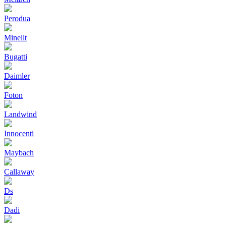
Perodua
Minellt
Bugatti
Daimler
Foton
Landwind
Innocenti
Maybach
Callaway
Ds
Dadi