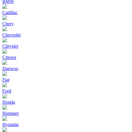
BMW
Cadillac
Chery
Chevrolet
Chrysler
Citroen
Daewoo
Fiat
Ford
Honda
Hummer
Hyundai