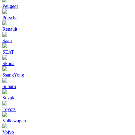
Peugeot
Porsche
Renault
Saab
SEAT
Skoda
SsangYong
Subaru
Suzuki
Toyota
Volkswagen
Volvo