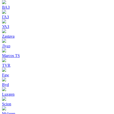
ВАЗ
ГАЗ
УАЗ
Zastava
Луаз
Marcos TS
TVR
Faw
Byd
Luxgen
Scion
Mclaren