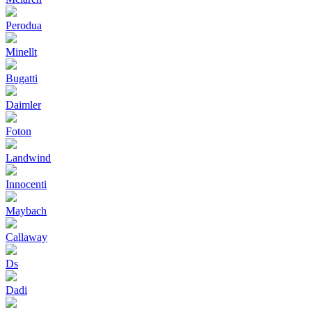
Perodua
Minellt
Bugatti
Daimler
Foton
Landwind
Innocenti
Maybach
Callaway
Ds
Dadi