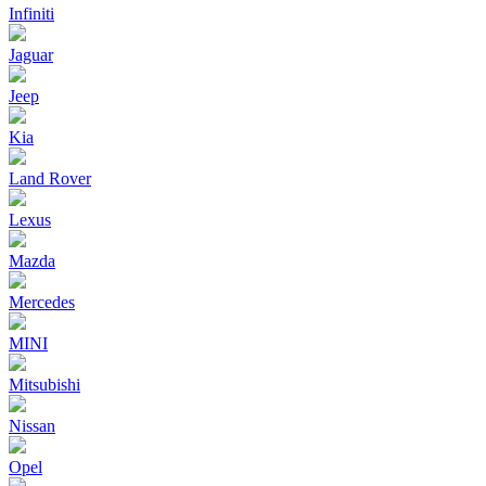
Infiniti
Jaguar
Jeep
Kia
Land Rover
Lexus
Mazda
Mercedes
MINI
Mitsubishi
Nissan
Opel