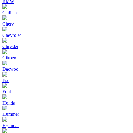
BMW
Cadillac
Chery
Chevrolet
Chrysler
Citroen
Daewoo
Fiat
Ford
Honda
Hummer
Hyundai