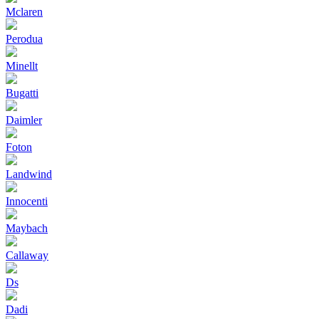
Mclaren
Perodua
Minellt
Bugatti
Daimler
Foton
Landwind
Innocenti
Maybach
Callaway
Ds
Dadi