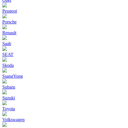
Opel
Peugeot
Porsche
Renault
Saab
SEAT
Skoda
SsangYong
Subaru
Suzuki
Toyota
Volkswagen