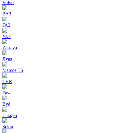
Volvo
ВАЗ
ГАЗ
УАЗ
Zastava
Луаз
Marcos TS
TVR
Faw
Byd
Luxgen
Scion