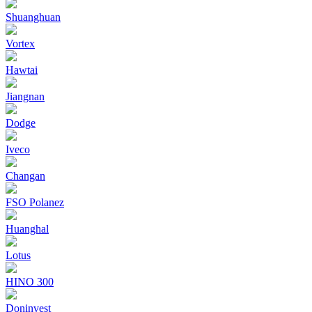
Shuanghuan
Vortex
Hawtai
Jiangnan
Dodge
Iveco
Changan
FSO Polanez
Huanghal
Lotus
HINO 300
Doninvest