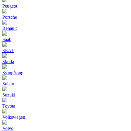
Peugeot
Porsche
Renault
Saab
SEAT
Skoda
SsangYong
Subaru
Suzuki
Toyota
Volkswagen
Volvo