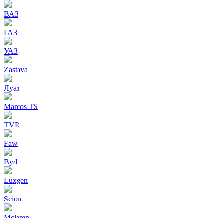
ВАЗ
ГАЗ
УАЗ
Zastava
Луаз
Marcos TS
TVR
Faw
Byd
Luxgen
Scion
Mclaren