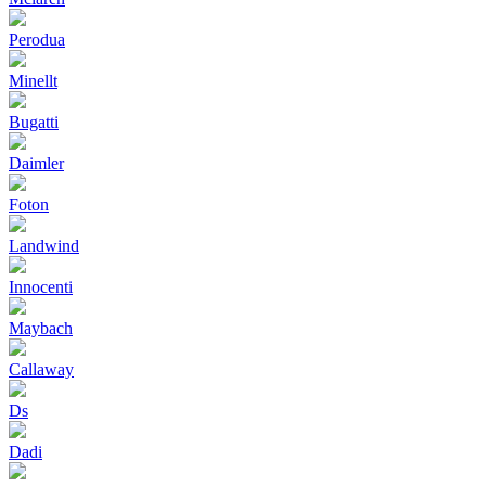
Perodua
Minellt
Bugatti
Daimler
Foton
Landwind
Innocenti
Maybach
Callaway
Ds
Dadi