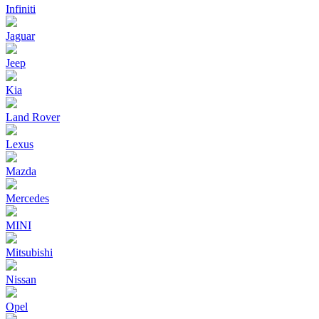
Infiniti
Jaguar
Jeep
Kia
Land Rover
Lexus
Mazda
Mercedes
MINI
Mitsubishi
Nissan
Opel