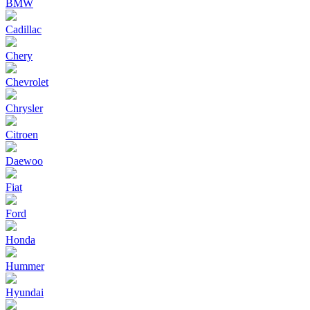
BMW
Cadillac
Chery
Chevrolet
Chrysler
Citroen
Daewoo
Fiat
Ford
Honda
Hummer
Hyundai