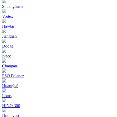
Shuanghuan
Vortex
Hawtai
Jiangnan
Dodge
Iveco
Changan
FSO Polanez
Huanghal
Lotus
HINO 300
Doninvest