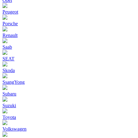
Opel
Peugeot
Porsche
Renault
Saab
SEAT
Skoda
SsangYong
Subaru
Suzuki
Toyota
Volkswagen