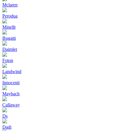
Mclaren
Perodua
Minellt
Bugatti
Daimler
Foton
Landwind
Innocenti
Maybach
Callaway
Ds
Dadi