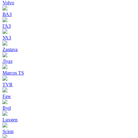
Volvo
ВАЗ
ГАЗ
УАЗ
Zastava
Луаз
Marcos TS
TVR
Faw
Byd
Luxgen
Scion