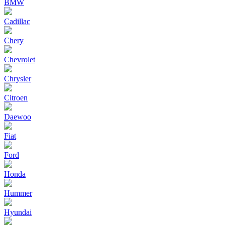
BMW
Cadillac
Chery
Chevrolet
Chrysler
Citroen
Daewoo
Fiat
Ford
Honda
Hummer
Hyundai