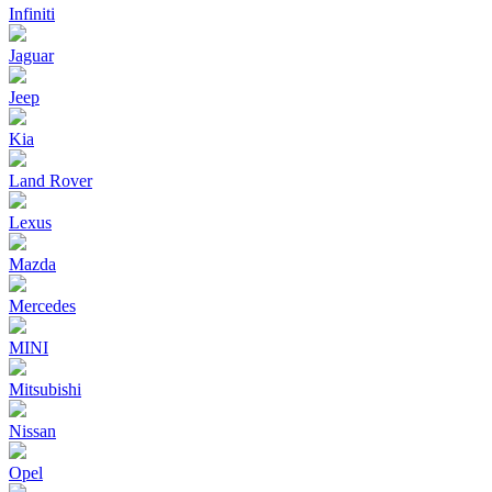
Infiniti
Jaguar
Jeep
Kia
Land Rover
Lexus
Mazda
Mercedes
MINI
Mitsubishi
Nissan
Opel