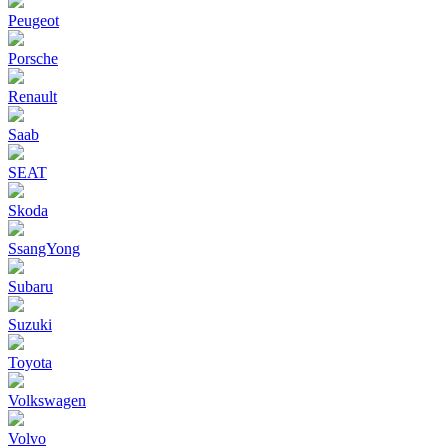
Peugeot
Porsche
Renault
Saab
SEAT
Skoda
SsangYong
Subaru
Suzuki
Toyota
Volkswagen
Volvo