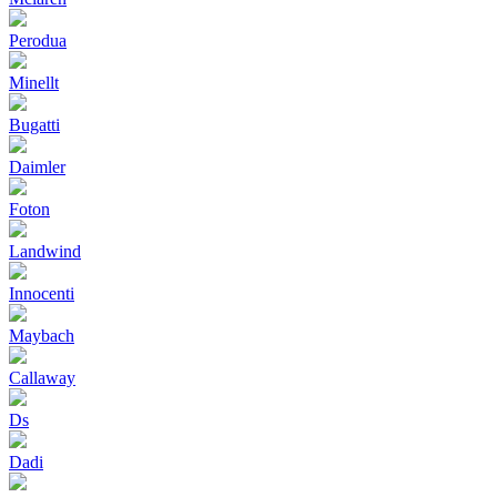
Perodua
Minellt
Bugatti
Daimler
Foton
Landwind
Innocenti
Maybach
Callaway
Ds
Dadi