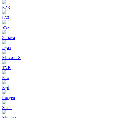
ВАЗ
ГАЗ
УАЗ
Zastava
Луаз
Marcos TS
TVR
Faw
Byd
Luxgen
Scion
Mclaren