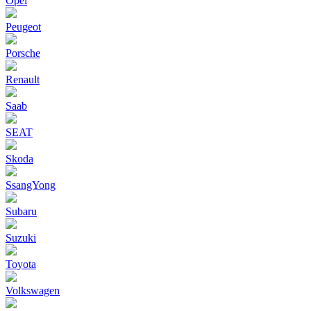
Opel
Peugeot
Porsche
Renault
Saab
SEAT
Skoda
SsangYong
Subaru
Suzuki
Toyota
Volkswagen