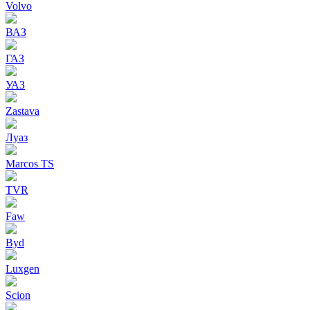
Volvo
ВАЗ
ГАЗ
УАЗ
Zastava
Луаз
Marcos TS
TVR
Faw
Byd
Luxgen
Scion