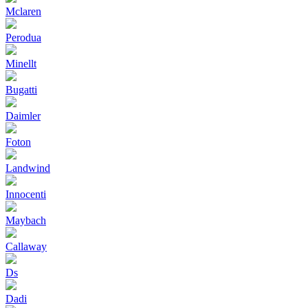
Mclaren
Perodua
Minellt
Bugatti
Daimler
Foton
Landwind
Innocenti
Maybach
Callaway
Ds
Dadi