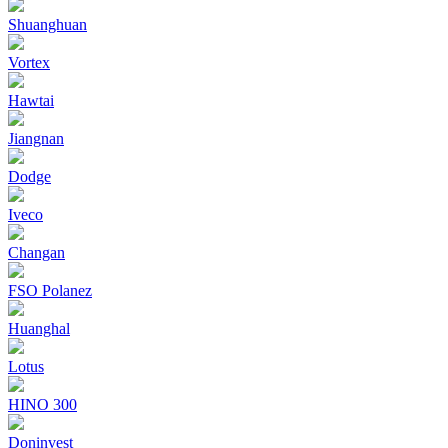
Shuanghuan
Vortex
Hawtai
Jiangnan
Dodge
Iveco
Changan
FSO Polanez
Huanghal
Lotus
HINO 300
Doninvest