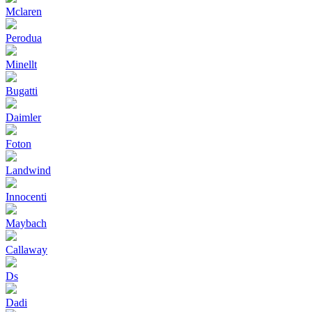
Mclaren
Perodua
Minellt
Bugatti
Daimler
Foton
Landwind
Innocenti
Maybach
Callaway
Ds
Dadi