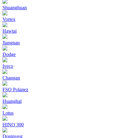
Shuanghuan
Vortex
Hawtai
Jiangnan
Dodge
Iveco
Changan
FSO Polanez
Huanghal
Lotus
HINO 300
Doninvest