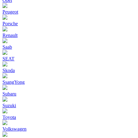
Opel
Peugeot
Porsche
Renault
Saab
SEAT
Skoda
SsangYong
Subaru
Suzuki
Toyota
Volkswagen