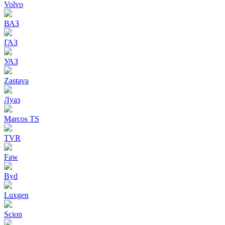
Volvo
ВАЗ
ГАЗ
УАЗ
Zastava
Луаз
Marcos TS
TVR
Faw
Byd
Luxgen
Scion