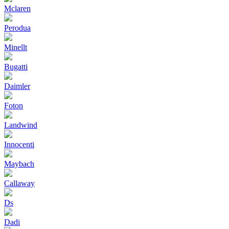
Mclaren
Perodua
Minellt
Bugatti
Daimler
Foton
Landwind
Innocenti
Maybach
Callaway
Ds
Dadi