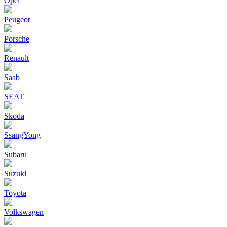
Opel
Peugeot
Porsche
Renault
Saab
SEAT
Skoda
SsangYong
Subaru
Suzuki
Toyota
Volkswagen