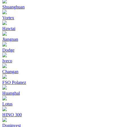
Shuanghuan
Vortex
Hawtai
Jiangnan
Dodge
Iveco
Changan
FSO Polanez
Huanghal
Lotus
HINO 300
Doninvest