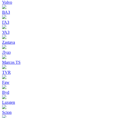
Volvo
ВАЗ
ГАЗ
УАЗ
Zastava
Луаз
Marcos TS
TVR
Faw
Byd
Luxgen
Scion