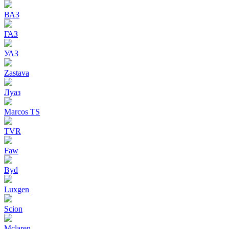
ВАЗ
ГАЗ
УАЗ
Zastava
Луаз
Marcos TS
TVR
Faw
Byd
Luxgen
Scion
Mclaren