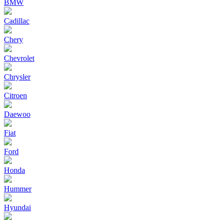
BMW
Cadillac
Chery
Chevrolet
Chrysler
Citroen
Daewoo
Fiat
Ford
Honda
Hummer
Hyundai