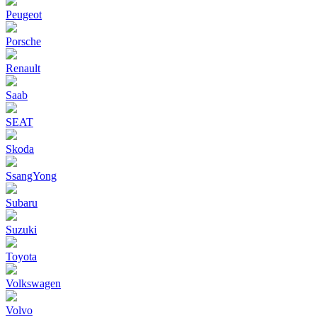
Peugeot
Porsche
Renault
Saab
SEAT
Skoda
SsangYong
Subaru
Suzuki
Toyota
Volkswagen
Volvo