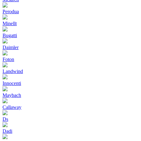
Perodua
Minellt
Bugatti
Daimler
Foton
Landwind
Innocenti
Maybach
Callaway
Ds
Dadi