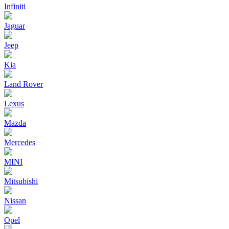
Infiniti
Jaguar
Jeep
Kia
Land Rover
Lexus
Mazda
Mercedes
MINI
Mitsubishi
Nissan
Opel