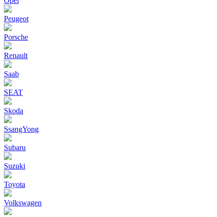
Opel
Peugeot
Porsche
Renault
Saab
SEAT
Skoda
SsangYong
Subaru
Suzuki
Toyota
Volkswagen