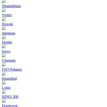
Shuanghuan
Vortex
Hawtai
Jiangnan
Dodge
Iveco
Changan
FSO Polanez
Huanghal
Lotus
HINO 300
Doninvest