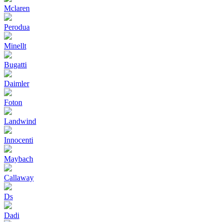
Mclaren
Perodua
Minellt
Bugatti
Daimler
Foton
Landwind
Innocenti
Maybach
Callaway
Ds
Dadi