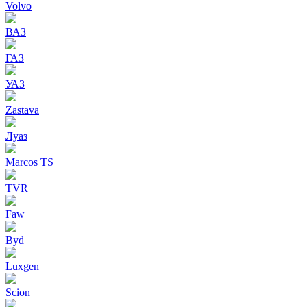
Volvo
ВАЗ
ГАЗ
УАЗ
Zastava
Луаз
Marcos TS
TVR
Faw
Byd
Luxgen
Scion