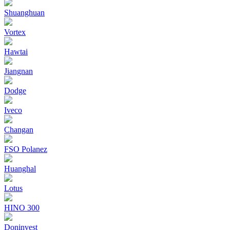
Shuanghuan
Vortex
Hawtai
Jiangnan
Dodge
Iveco
Changan
FSO Polanez
Huanghal
Lotus
HINO 300
Doninvest