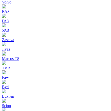
Volvo
ВАЗ
ГАЗ
УАЗ
Zastava
Луаз
Marcos TS
TVR
Faw
Byd
Luxgen
Scion