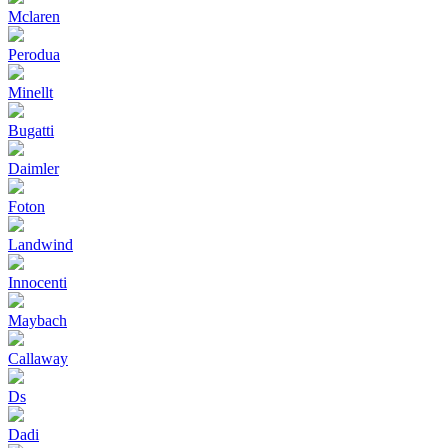
Mclaren
Perodua
Minellt
Bugatti
Daimler
Foton
Landwind
Innocenti
Maybach
Callaway
Ds
Dadi