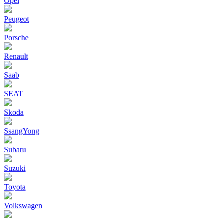
Opel
Peugeot
Porsche
Renault
Saab
SEAT
Skoda
SsangYong
Subaru
Suzuki
Toyota
Volkswagen