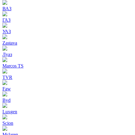
ВАЗ
ГАЗ
УАЗ
Zastava
Луаз
Marcos TS
TVR
Faw
Byd
Luxgen
Scion
Mclaren