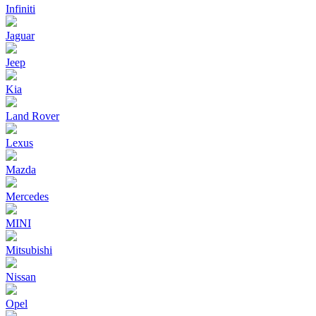
Infiniti
Jaguar
Jeep
Kia
Land Rover
Lexus
Mazda
Mercedes
MINI
Mitsubishi
Nissan
Opel