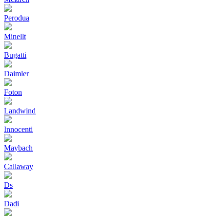
Perodua
Minellt
Bugatti
Daimler
Foton
Landwind
Innocenti
Maybach
Callaway
Ds
Dadi