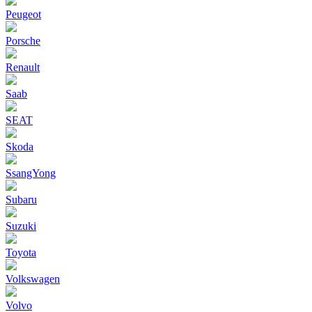
Peugeot
Porsche
Renault
Saab
SEAT
Skoda
SsangYong
Subaru
Suzuki
Toyota
Volkswagen
Volvo