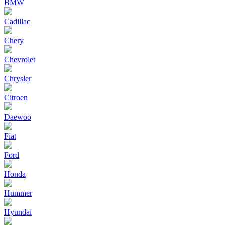
BMW
Cadillac
Chery
Chevrolet
Chrysler
Citroen
Daewoo
Fiat
Ford
Honda
Hummer
Hyundai