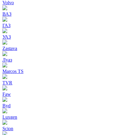
Volvo
ВАЗ
ГАЗ
УАЗ
Zastava
Луаз
Marcos TS
TVR
Faw
Byd
Luxgen
Scion