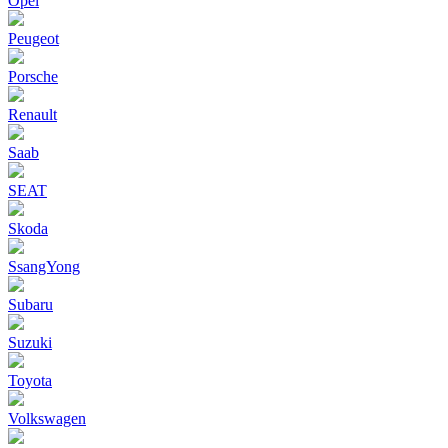
Opel
Peugeot
Porsche
Renault
Saab
SEAT
Skoda
SsangYong
Subaru
Suzuki
Toyota
Volkswagen