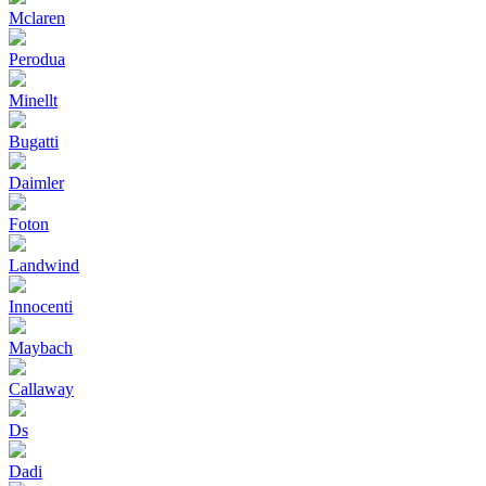
Mclaren
Perodua
Minellt
Bugatti
Daimler
Foton
Landwind
Innocenti
Maybach
Callaway
Ds
Dadi