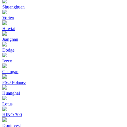
Shuanghuan
Vortex
Hawtai
Jiangnan
Dodge
Iveco
Changan
FSO Polanez
Huanghal
Lotus
HINO 300
Doninvest