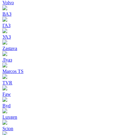
Volvo
ВАЗ
ГАЗ
УАЗ
Zastava
Луаз
Marcos TS
TVR
Faw
Byd
Luxgen
Scion