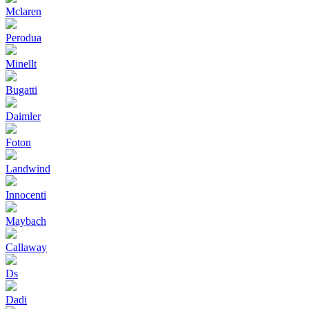
Mclaren
Perodua
Minellt
Bugatti
Daimler
Foton
Landwind
Innocenti
Maybach
Callaway
Ds
Dadi