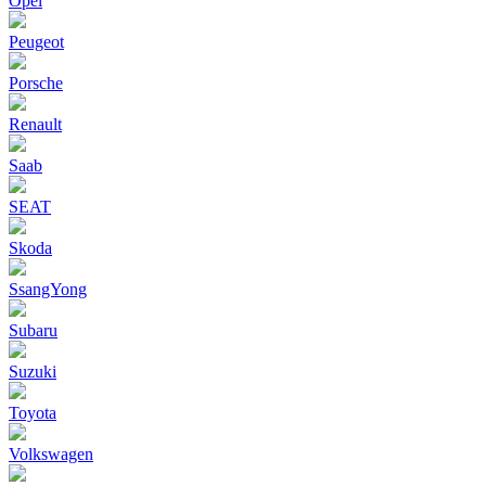
Opel
Peugeot
Porsche
Renault
Saab
SEAT
Skoda
SsangYong
Subaru
Suzuki
Toyota
Volkswagen