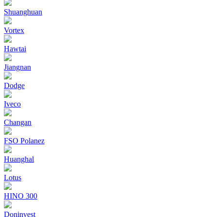
Shuanghuan
Vortex
Hawtai
Jiangnan
Dodge
Iveco
Changan
FSO Polanez
Huanghal
Lotus
HINO 300
Doninvest