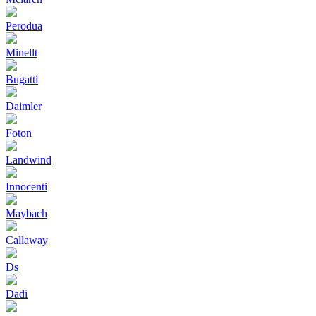
Perodua
Minellt
Bugatti
Daimler
Foton
Landwind
Innocenti
Maybach
Callaway
Ds
Dadi