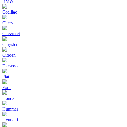
BMW
Cadillac
Chery
Chevrolet
Chrysler
Citroen
Daewoo
Fiat
Ford
Honda
Hummer
Hyundai