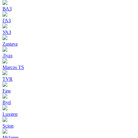
ВАЗ
ГАЗ
УАЗ
Zastava
Луаз
Marcos TS
TVR
Faw
Byd
Luxgen
Scion
Mclaren