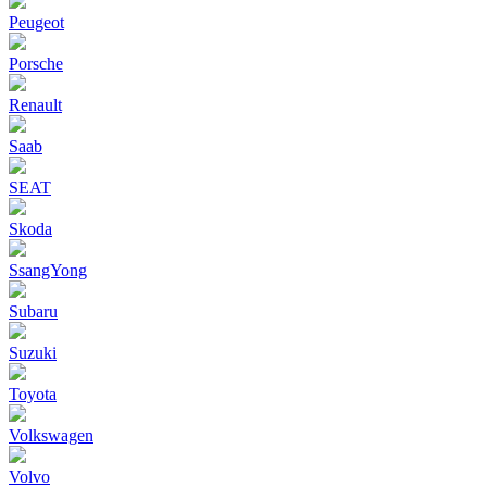
Peugeot
Porsche
Renault
Saab
SEAT
Skoda
SsangYong
Subaru
Suzuki
Toyota
Volkswagen
Volvo