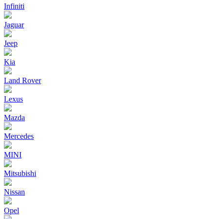
Infiniti
Jaguar
Jeep
Kia
Land Rover
Lexus
Mazda
Mercedes
MINI
Mitsubishi
Nissan
Opel