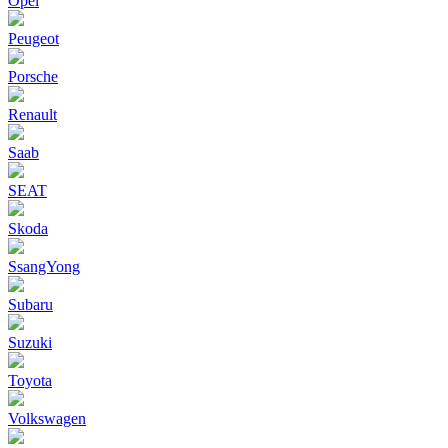
Opel
Peugeot
Porsche
Renault
Saab
SEAT
Skoda
SsangYong
Subaru
Suzuki
Toyota
Volkswagen