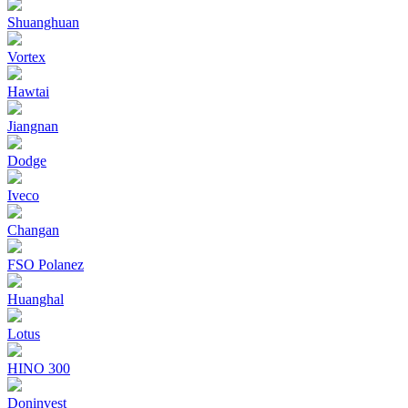
Shuanghuan
Vortex
Hawtai
Jiangnan
Dodge
Iveco
Changan
FSO Polanez
Huanghal
Lotus
HINO 300
Doninvest