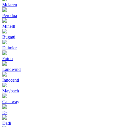
Mclaren
Perodua
Minellt
Bugatti
Daimler
Foton
Landwind
Innocenti
Maybach
Callaway
Ds
Dadi