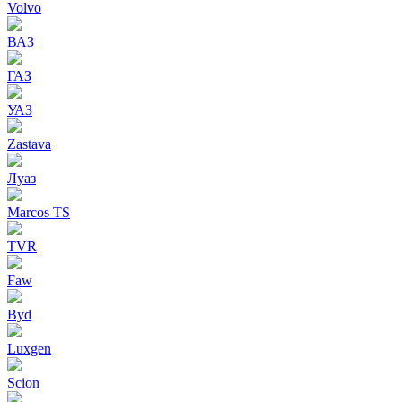
Volvo
ВАЗ
ГАЗ
УАЗ
Zastava
Луаз
Marcos TS
TVR
Faw
Byd
Luxgen
Scion