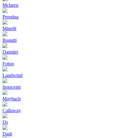
Mclaren
Perodua
Minellt
Bugatti
Daimler
Foton
Landwind
Innocenti
Maybach
Callaway
Ds
Dadi