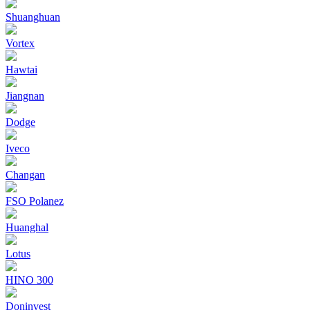
Shuanghuan
Vortex
Hawtai
Jiangnan
Dodge
Iveco
Changan
FSO Polanez
Huanghal
Lotus
HINO 300
Doninvest