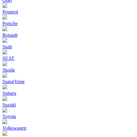
Opel
Peugeot
Porsche
Renault
Saab
SEAT
Skoda
SsangYong
Subaru
Suzuki
Toyota
Volkswagen