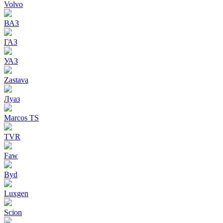
Volvo
ВАЗ
ГАЗ
УАЗ
Zastava
Луаз
Marcos TS
TVR
Faw
Byd
Luxgen
Scion