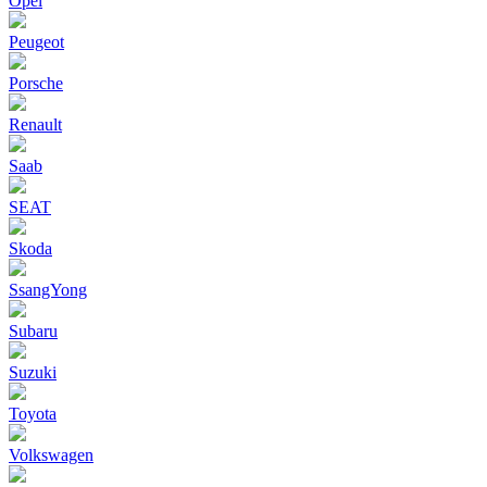
Opel
Peugeot
Porsche
Renault
Saab
SEAT
Skoda
SsangYong
Subaru
Suzuki
Toyota
Volkswagen