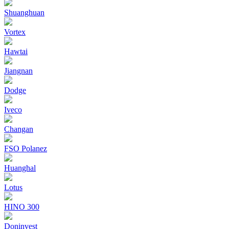
Shuanghuan
Vortex
Hawtai
Jiangnan
Dodge
Iveco
Changan
FSO Polanez
Huanghal
Lotus
HINO 300
Doninvest