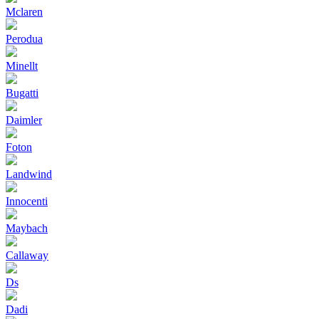
Mclaren
Perodua
Minellt
Bugatti
Daimler
Foton
Landwind
Innocenti
Maybach
Callaway
Ds
Dadi