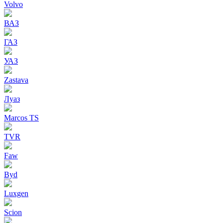
Volvo
ВАЗ
ГАЗ
УАЗ
Zastava
Луаз
Marcos TS
TVR
Faw
Byd
Luxgen
Scion