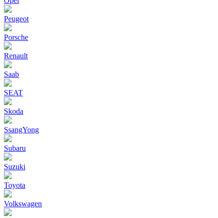
Opel
Peugeot
Porsche
Renault
Saab
SEAT
Skoda
SsangYong
Subaru
Suzuki
Toyota
Volkswagen