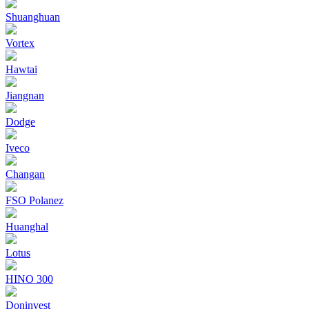
Shuanghuan
Vortex
Hawtai
Jiangnan
Dodge
Iveco
Changan
FSO Polanez
Huanghal
Lotus
HINO 300
Doninvest