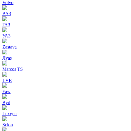
Volvo
ВАЗ
ГАЗ
УАЗ
Zastava
Луаз
Marcos TS
TVR
Faw
Byd
Luxgen
Scion