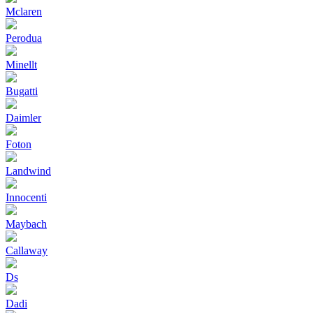
Mclaren
Perodua
Minellt
Bugatti
Daimler
Foton
Landwind
Innocenti
Maybach
Callaway
Ds
Dadi