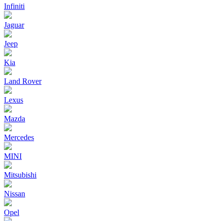
Infiniti
Jaguar
Jeep
Kia
Land Rover
Lexus
Mazda
Mercedes
MINI
Mitsubishi
Nissan
Opel