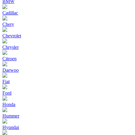
BMW
Cadillac
Chery
Chevrolet
Chrysler
Citroen
Daewoo
Fiat
Ford
Honda
Hummer
Hyundai