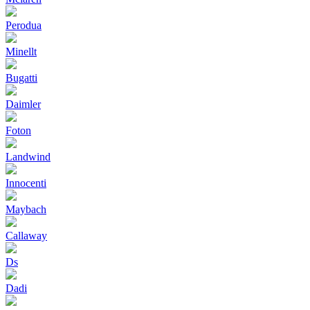
Perodua
Minellt
Bugatti
Daimler
Foton
Landwind
Innocenti
Maybach
Callaway
Ds
Dadi