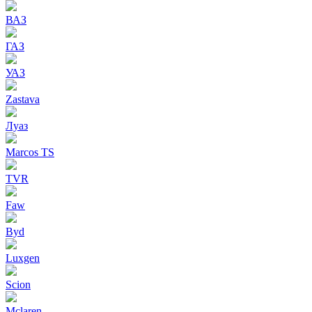
ВАЗ
ГАЗ
УАЗ
Zastava
Луаз
Marcos TS
TVR
Faw
Byd
Luxgen
Scion
Mclaren