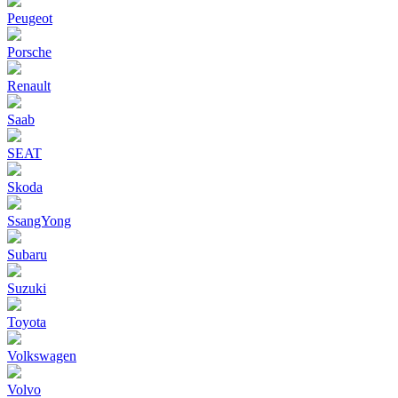
Peugeot
Porsche
Renault
Saab
SEAT
Skoda
SsangYong
Subaru
Suzuki
Toyota
Volkswagen
Volvo